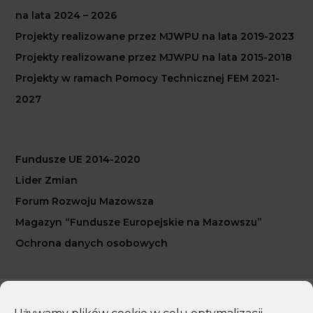
na lata 2024 – 2026
Projekty realizowane przez MJWPU na lata 2019-2023
Projekty realizowane przez MJWPU na lata 2015-2018
Projekty w ramach Pomocy Technicznej FEM 2021-
2027
Fundusze UE 2014-2020
Lider Zmian
Forum Rozwoju Mazowsza
Magazyn “Fundusze Europejskie na Mazowszu”
Ochrona danych osobowych
Copyright 2026 Mazowiecka Jednostka Wdrażania