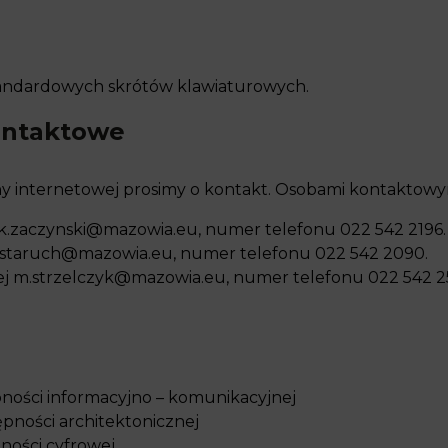
standardowych skrótów klawiaturowych.
ontaktowe
 internetowej prosimy o kontakt. Osobami kontaktowym
k.zaczynski@mazowia.eu
, numer telefonu 022 542 2196.
.staruch@mazowia.eu
, numer telefonu 022 542 2090.
ej
m.strzelczyk@mazowia.eu
, numer telefonu 022 542 2
pności informacyjno – komunikacyjnej
ępności architektonicznej
ności cyfrowej