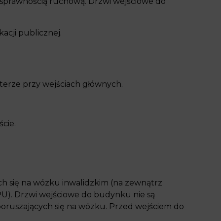
osprawnością ruchową. Drzwi wejściowe do
cji publicznej.
rterze przy wejściach głównych.
cie.
h się na wózku inwalidzkim (na zewnątrz
). Drzwi wejściowe do budynku nie są
poruszających się na wózku. Przed wejściem do