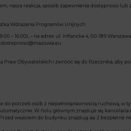
aniem, nasza reakcja, sposób zapewnienia dostępności l
ostka Wdrażania Programów Unijnych
0 – 16.00), – na adres: ul. Inflancka 4, 00-189 Warszawa
.dostepnosci@mazowia.eu
ka Praw Obywatelskich i
zwrócić się do Rzecznika, aby po
 do potrzeb osób z niepełnosprawnością ruchową, w ty
omatycznie. W holu głównym znajduje się kancelaria ogól
rzed wejściem do budynku znajdują się 2 bezpłatne mi