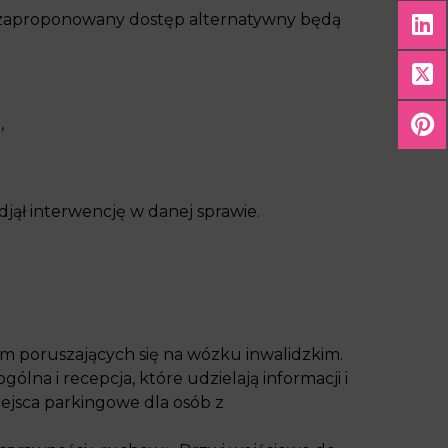
ub zaproponowany dostęp alternatywny będą
,
djął interwencję w danej sprawie
.
m poruszających się na wózku inwalidzkim.
na i recepcja, które udzielają informacji i
ejsca parkingowe dla osób z