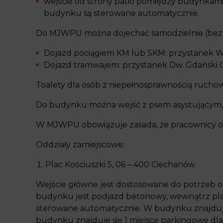
wejście od strony patio pomiędzy budynkami
budynku są sterowane automatycznie.
Do MJWPU można dojechać samodzielnie (bezpł
Dojazd pociągiem KM lub SKM: przystanek 
Dojazd tramwajem: przystanek Dw. Gdański 0
Toalety dla osób z niepełnosprawnością ruchową
Do budynku można wejść z psem asystującym, 
W MJWPU obowiązuje zasada, że pracownicy od
Oddziały zamiejscowe:
Plac Kościuszki 5, 06 – 400 Ciechanów
Wejście główne jest dostosowane do potrzeb o
budynku jest podjazd betonowy, wewnątrz pl
sterowane automatycznie. W budynku znajduje 
budynku znajduje się 1 miejsce parkingowe dla