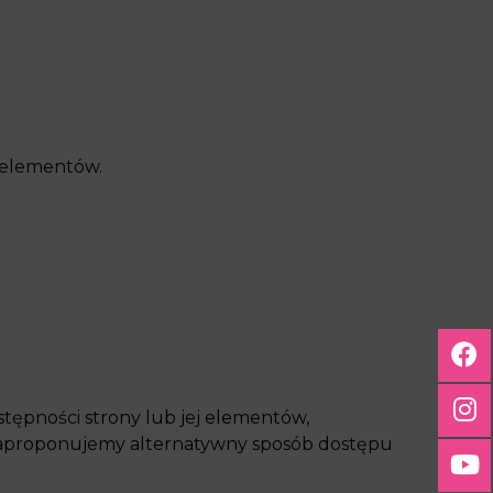
j elementów.
tępności strony lub jej elementów,
zaproponujemy alternatywny sposób dostępu