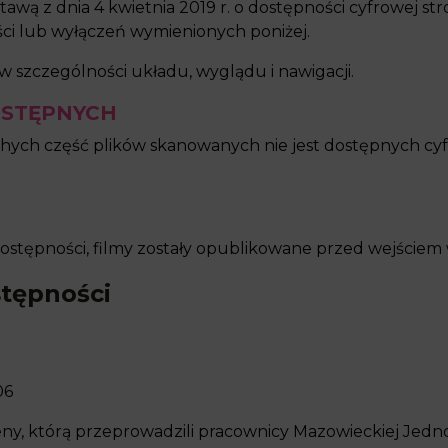
awą z dnia 4 kwietnia 2019 r. o dostępności cyfrowej str
i lub wyłączeń wymienionych poniżej.
w szczególności układu, wyglądu i nawigacji.
OSTĘPNYCH
uchych część plików skanowanych nie jest dostępnych cy
stępności, filmy zostały opublikowane przed wejściem 
stępności
06
ny, którą przeprowadzili pracownicy Mazowieckiej Jedn