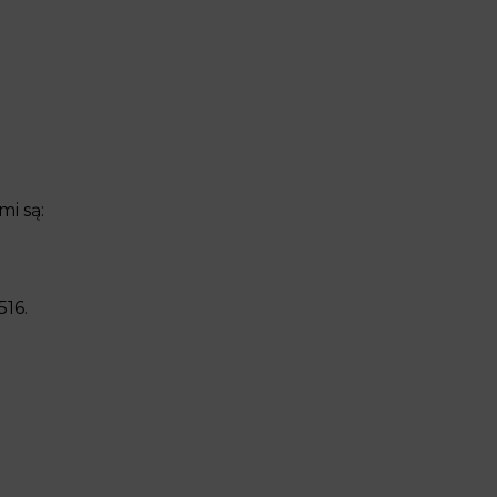
i są:
516.