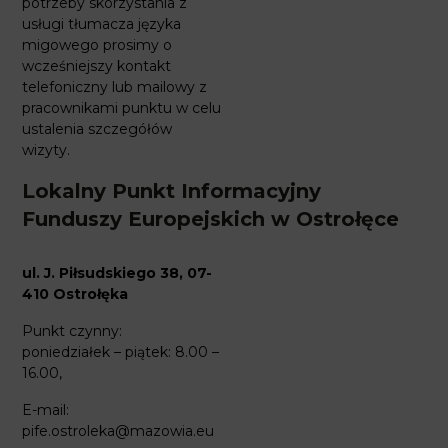
potrzeby skorzystania z
usługi tłumacza języka
migowego prosimy o
wcześniejszy kontakt
telefoniczny lub mailowy z
pracownikami punktu w celu
ustalenia szczegółów
wizyty.
Lokalny Punkt Informacyjny
Funduszy Europejskich w Ostrołęce
ul. J. Piłsudskiego 38, 07-
410 Ostrołęka
Punkt czynny:
poniedziałek – piątek: 8.00 –
16.00,
E-mail:
pife.ostroleka@mazowia.eu