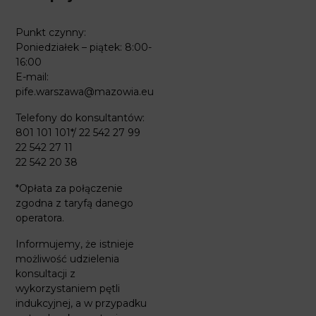
Punkt czynny:
Poniedziałek – piątek: 8:00-
16:00
E-mail:
pife.warszawa@mazowia.eu
Telefony do konsultantów:
801 101 101*/ 22 542 27 99
22 542 27 11
22 542 20 38
*Opłata za połączenie
zgodna z taryfą danego
operatora.
Informujemy, że istnieje
możliwość udzielenia
konsultacji z
wykorzystaniem pętli
indukcyjnej, a w przypadku