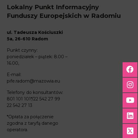
Lokalny Punkt Informacyjny
Funduszy Europejskich w Radomiu
ul. Tadeusza Kościuszki
5a, 26-610 Radom
Punkt czynny:
poniedziałek – piątek: 8.00 –
16.00,
E-mail:
pife.radom@mazowia.eu
Telefony do konsultantów:
801 101 101*/22 542 27 99
22 542 27 13
*Opłata za połączenie
zgodna z taryfą danego
operatora.