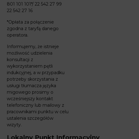
801 101 101*/ 22 542 27 99
22 542 27 16
*Opłata za połączenie
zgodna z taryfą danego
operatora.
Informujemy, że istnieje
możliwość udzielenia
konsultacji z
wykorzystaniem pętli
indukcyjnej, a w przypadku
potrzeby skorzystania z
usługi tłumacza języka
migowego prosimy o
wcześniejszy kontakt
telefoniczny lub mailowy z
pracownikami punktu w celu
ustalenia szczegółów
wizyty.
Lokalny Punkt Informacyjny