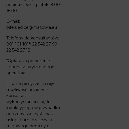
poniedziałek – piątek: 8.00 –
16.00
E-mail:
pife.siedlce@mazowia.eu
Telefony do konsultantów:
801 101 101*/ 22 542 27 99
22 542 27 12
*Opłata za połączenie
zgodna z taryfą danego
operatora.
Informujemy, że istnieje
możliwość udzielenia
konsultacji z
wykorzystaniem pętli
indukcyjnej, a w przypadku
potrzeby skorzystania z
usługi tłumacza języka
migowego prosimy o