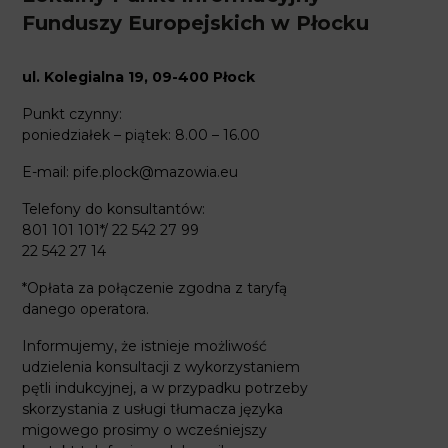
Funduszy Europejskich w Płocku
ul. Kolegialna 19,
09-400 Płock
Punkt czynny:
poniedziałek – piątek: 8.00 – 16.00
E-mail:
pife.plock@mazowia.eu
Telefony do konsultantów:
801 101 101*/ 22 542 27 99
22 542 27 14
*Opłata za połączenie zgodna z taryfą
danego operatora.
Informujemy, że istnieje możliwość
udzielenia konsultacji z wykorzystaniem
pętli indukcyjnej, a w przypadku potrzeby
skorzystania z usługi tłumacza języka
migowego prosimy o wcześniejszy