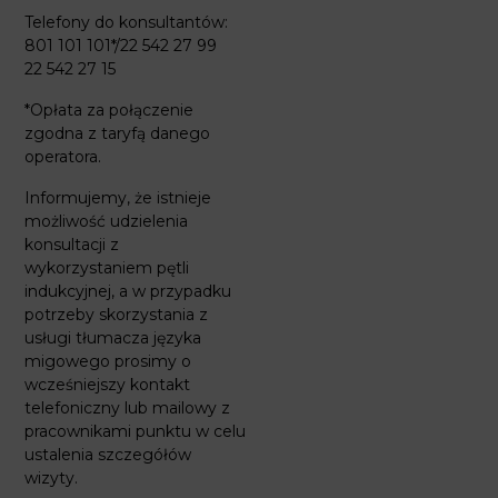
Telefony do konsultantów:
801 101 101*/22 542 27 99
22 542 27 15
*Opłata za połączenie
zgodna z taryfą danego
operatora.
Informujemy, że istnieje
możliwość udzielenia
konsultacji z
wykorzystaniem pętli
indukcyjnej, a w przypadku
potrzeby skorzystania z
usługi tłumacza języka
migowego prosimy o
wcześniejszy kontakt
telefoniczny lub mailowy z
pracownikami punktu w celu
ustalenia szczegółów
wizyty.