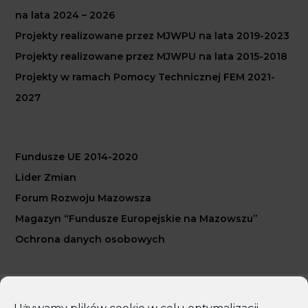
na lata 2024 – 2026
Projekty realizowane przez MJWPU na lata 2019-2023
Projekty realizowane przez MJWPU na lata 2015-2018
Projekty w ramach Pomocy Technicznej FEM 2021-
2027
Fundusze UE 2014-2020
Lider Zmian
Forum Rozwoju Mazowsza
Magazyn “Fundusze Europejskie na Mazowszu”
Ochrona danych osobowych
Copyright 2026 Mazowiecka Jednostka Wdrażania