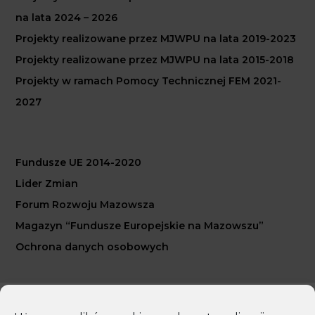
na lata 2024 – 2026
Projekty realizowane przez MJWPU na lata 2019-2023
Projekty realizowane przez MJWPU na lata 2015-2018
Projekty w ramach Pomocy Technicznej FEM 2021-
2027
Fundusze UE 2014-2020
Lider Zmian
Forum Rozwoju Mazowsza
Magazyn “Fundusze Europejskie na Mazowszu”
Ochrona danych osobowych
Copyright 2026 Mazowiecka Jednostka Wdrażania