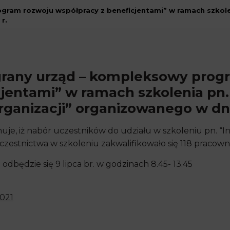
ogram rozwoju współpracy z beneficjentami” w ramach szkolen
r.
Zgrany urząd – kompleksowy prog
jentami” w ramach szkolenia pn.
rganizacji” organizowanego w dnia
je, iż nabór uczestników do udziału w szkoleniu pn. “I
 uczestnictwa w szkoleniu zakwalifikowało się 118 prac
odbędzie się 9 lipca br. w godzinach 8.45- 13.45
2021