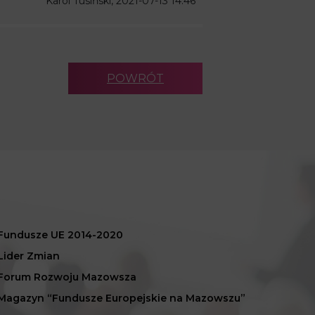
Karol Tusiński, 2021-07-13 14:46
POWRÓT
Fundusze UE 2014-2020
Lider Zmian
Forum Rozwoju Mazowsza
Magazyn “Fundusze Europejskie na Mazowszu”