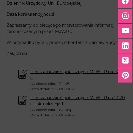
Dziennik Urzędowy Unii Europejskiej
Baza konkurencyjności
Zapraszamy do bieżącego monitorowania informacji
zamieszczanych przez MJWPU.
W przypadku pytań, proszę o kontakt z Zamawiającym.
Załączniki
Plan zamówień publicznych MJWPU na 2020
r.
[Wielkość pliku: 174 KB].
Data dodania: 2020-01-23
Plan zamówień publicznych MJWPU na 2020
r. - aktualizacja 1
[Wielkość pliku: 187 KB].
Data dodania: 2020-01-27