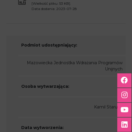
[Wielkość pliku: 53 KB].
Data dodania: 2023-07-28
Podmiot udostępniający:
Mazowiecka Jednostka Wdrażania Programów
Unijnych
Osoba wytwarzająca:
Kamil Staruch
Data wytworzenia: