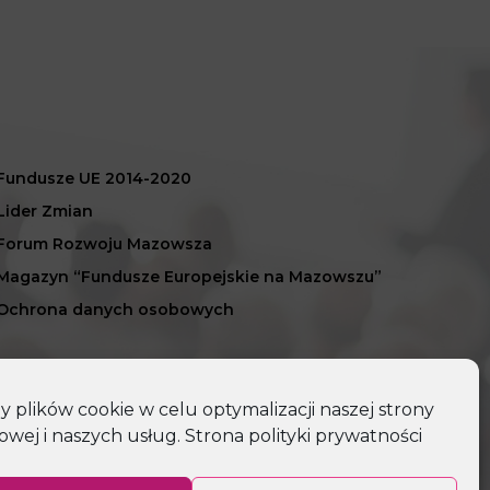
Fundusze UE 2014-2020
Lider Zmian
Forum Rozwoju Mazowsza
Magazyn “Fundusze Europejskie na Mazowszu”
Ochrona danych osobowych
plików cookie w celu optymalizacji naszej strony
owej i naszych usług.
Strona polityki prywatności