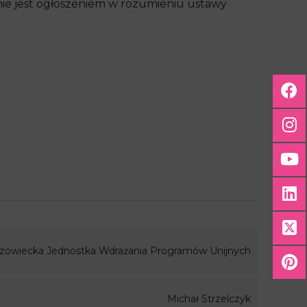
 nie jest ogłoszeniem w rozumieniu ustawy
zowiecka Jednostka Wdrażania Programów Unijnych
Michał Strzelczyk