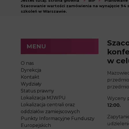
Jesteś tutaj:
Strona główna
>
BIP
>
Planowane
Szacowanie wartości zamówienia na wynajęcie 94 
szkoleń w Warszawie.
Szaco
MENU
konfe
w cel
O nas
Dyrekcja
Mazowiec
Kontakt
przedmio
Wydziały
przedmio
Status prawny
Lokalizacja MJWPU
Wyceny p
Lokalizacja centrali oraz
12:00.
oddziałów zamiejscowych
Zapytani
Punkty Informacyjne Funduszy
udzielen
Europejskich