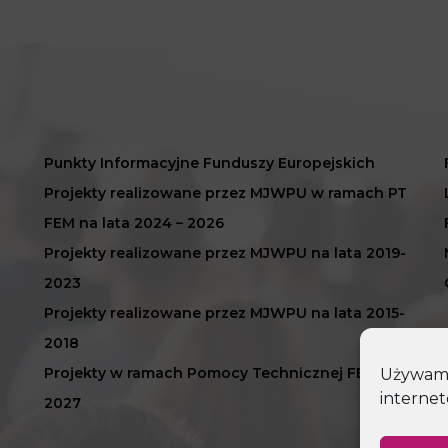
Punkty Informacyjne Funduszy Europejskich
Projekty realizowane przez MJWPU w ramach PT
FEM na lata 2024 – 2026
Projekty realizowane przez MJWPU na lata 2019-
2023
Projekty realizowane przez MJWPU na lata 2015-
2018
Projekty w ramach Pomocy Technicznej FEM 2021-
Używamy 
internet
2027