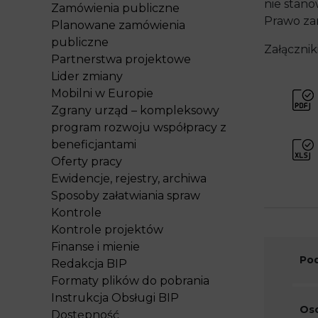
nie stano
Zamówienia publiczne
Prawo za
Planowane zamówienia
publiczne
Załącznik
Partnerstwa projektowe
Lider zmiany
Mobilni w Europie
Zgrany urząd – kompleksowy
program rozwoju współpracy z
beneficjantami
Oferty pracy
Ewidencje, rejestry, archiwa
Sposoby załatwiania spraw
Kontrole
Kontrole projektów
Finanse i mienie
Pod
Redakcja BIP
Formaty plików do pobrania
Instrukcja Obsługi BIP
Oso
Dostępność