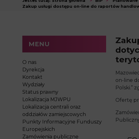
Jesteś tutaj:
Strona główna
>
BIP
>
Planowane
Zakup usługi dostępu on-line do raportów handlo
Zakup
MENU
doty
teryt
O nas
Dyrekcja
Mazowiec
Kontakt
on-line 
Wydziały
Polski.”
Status prawny
Lokalizacja MJWPU
Ofertę pr
Lokalizacja centrali oraz
Zamówieni
oddziałów zamiejscowych
Publicznyc
Punkty Informacyjne Funduszy
Europejskich
Zamówienia publiczne