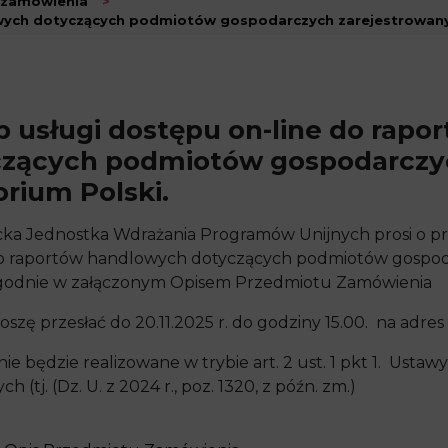
 zamówienia
>
wych dotyczących podmiotów gospodarczych zarejestrowanyc
 usługi dostępu on-line do rap
czących podmiotów gospodarczyc
orium Polski.
ka Jednostka Wdrażania Programów Unijnych prosi o prz
do raportów handlowych dotyczących podmiotów gospod
 zgodnie w załączonym Opisem Przedmiotu Zamówienia
oszę przesłać do 20.11.2025 r. do godziny 15.00. na adres
e będzie realizowane w trybie art. 2 ust. 1 pkt 1. Ustaw
h (tj. (Dz. U. z 2024 r., poz. 1320, z późn. zm.)