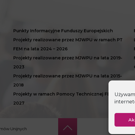
Punkty Informacyjne Funduszy Europejskich
Projekty realizowane przez MJWPU w ramach PT
FEM na lata 2024 – 2026
Projekty realizowane przez MJWPU na lata 2019-
2023
Projekty realizowane przez MJWPU na lata 2015-
2018
Projekty w ramach Pomocy Technicznej FEM 2021-
Używamy 
internet
2027
Ak
amów Unijnych
P