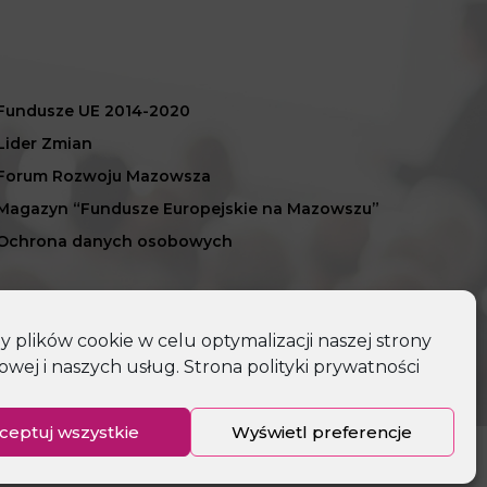
Fundusze UE 2014-2020
Lider Zmian
Forum Rozwoju Mazowsza
Magazyn “Fundusze Europejskie na Mazowszu”
Ochrona danych osobowych
plików cookie w celu optymalizacji naszej strony
owej i naszych usług.
Strona polityki prywatności
ceptuj wszystkie
Wyświetl preferencje
olityka prywatności
Deklaracja dostępności
Mapa strony