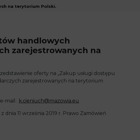
h na terytorium Polski.
ortów handlowych
h zarejestrowanych na
edstawienie oferty na „Zakup usługi dostępu
arczych zarejestrowanych na terytorium
 e-mail:
k.cieniuch@mazowia.eu
y z dnia 11 września 2019 r. Prawo Zamówień