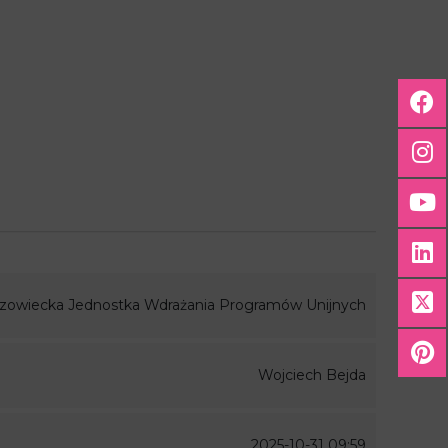
zowiecka Jednostka Wdrażania Programów Unijnych
Wojciech Bejda
2025-10-31 09:59