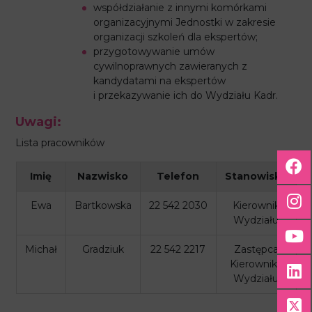
współdziałanie z innymi komórkami
organizacyjnymi Jednostki w zakresie
organizacji szkoleń dla ekspertów;
przygotowywanie umów
cywilnoprawnych zawieranych z
kandydatami na ekspertów
i przekazywanie ich do Wydziału Kadr.
Uwagi:
Lista pracowników
Imię
Nazwisko
Telefon
Stanowisko
Ewa
Bartkowska
22 542 2030
Kierownik
Wydziału
Michał
Gradziuk
22 542 2217
Zastępca
Kierownika
Wydziału