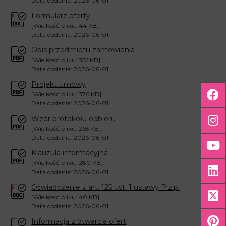
Data dodania: 2026-06-01
Formularz oferty
[Wielkość pliku: 44 KB].
Data dodania: 2026-06-01
Opis przedmiotu zamówienia
[Wielkość pliku: 355 KB].
Data dodania: 2026-06-01
Projekt umowy
[Wielkość pliku: 376 KB].
Data dodania: 2026-06-01
Wzór protokołu odbioru
[Wielkość pliku: 265 KB].
Data dodania: 2026-06-01
Klauzula informacyjna
[Wielkość pliku: 280 KB].
Data dodania: 2026-06-01
Oświadczenie z art. 125 ust. 1 ustawy P.z.p.
[Wielkość pliku: 40 KB].
Data dodania: 2026-06-01
Informacja z otwarcia ofert