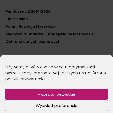
Fundusze UE 2014-2020
Lider Zmian
Forum Rozwoju Mazowsza
Magazyn “Fundusze Europejskie na Mazowszu”
Ochrona danych osobowych
Copyright 2026 Mazowiecka Jednostka Wdrażania
Używamy plików cookie w celu optymalizacji
Programów Unijnych
naszej strony internetowej i naszych usług.
Strona
polityki prywatności
Polityka prywatności
Deklaracja dostępności
Mapa strony
Akceptuj wszystkie
Wyświetl preferencje