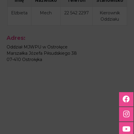
Imię
Nazwisko
Telefon
Stanowisko
Elżbieta
Mech
22 542 2297
Kierownik
Oddziału
Adres:
Oddział MJWPU w Ostrołęce
Marszałka Józefa Piłsudskiego 38
07-410 Ostrołęka