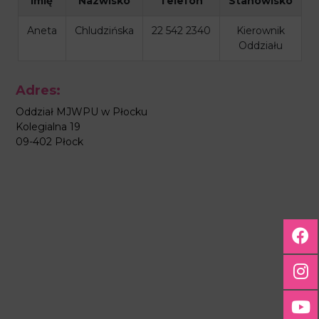
Imię
Nazwisko
Telefon
Stanowisko
Aneta
Chludzińska
22 542 2340
Kierownik
Oddziału
Adres:
Oddział MJWPU w Płocku
Kolegialna 19
09-402 Płock