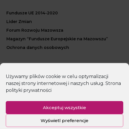
Fundusze UE 2014-2020
Lider Zmian
Forum Rozwoju Mazowsza
Magazyn “Fundusze Europejskie na Mazowszu”
Ochrona danych osobowych
Copyright 2026 Mazowiecka Jednostka Wdrażania
Używamy plików cookie w celu optymalizacji
Programów Unijnych
naszej strony internetowej i naszych usług.
Strona
polityki prywatności
Polityka prywatności
Deklaracja dostępności
Mapa strony
Akceptuj wszystkie
Wyświetl preferencje