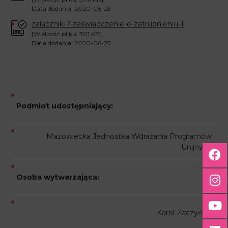
Data dodania: 2020-06-25
zalacznik-7-zaswiadczenie-o-zatrudnieniu-1
[Wielkość pliku: 301 KB].
Data dodania: 2020-06-25
Podmiot udostępniający:
Mazowiecka Jednostka Wdrażania Programów
Unijnych
Osoba wytwarzająca:
Karol Zaczyński