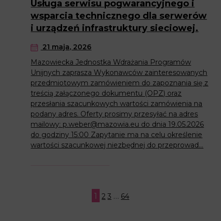
Usługa serwisu pogwarancyjnego i
wsparcia technicznego dla serwerów
i urządzeń infrastruktury sieciowej.
21 maja, 2026
Mazowiecka Jednostka Wdrażania Programów
Unijnych zaprasza Wykonawców zainteresowanych
przedmiotowym zamówieniem do zapoznania się z
treścią załączonego dokumentu (OPZ) oraz
przesłania szacunkowych wartości zamówienia na
podany adres. Oferty prosimy przesyłać na adres
mailowy: p.weber@mazowia.eu do dnia 19.05.2026
do godziny 15:00 Zapytanie ma na celu określenie
wartości szacunkowej niezbędnej do przeprowad...
1
…
2
3
64