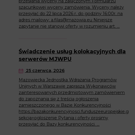
przesłania wyceny na załączonym Formularzu
szacunkowej wyceny zamówienia. Wyceny należy
przesyłać do 22 lipca 2026 r. do godziny 16:00r. na
adres mailowy: a.filas@mazowia.eu Niniejsze
zapytanie nie stanowi oferty w rozumieniu art. ...
Świadczenie usług kolokacyjnych dla
serwerów MJWPU
25 czerwca, 2026
Mazowiecka Jednostka Wdrażania Programów
Unijnych w Warszawie zaprasza Wykonawców
zainteresowanych przedmiotowym zamówieniem
do zapoznania się z treścią ogłoszenia
zamieszczonego w Bazie Konkurencyjności
https://bazakonkurencyjnosci.funduszeeuropejskie.gov
sekcja=ogloszenie Pytania i oferty prosimy
przesyłać do Bazy konkurencyjności. ...