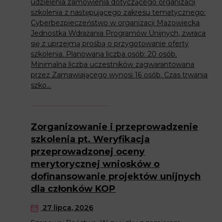
udzielenia zamówienia dotyczącego organizacji
szkolenia z następującego zakresu tematycznego:
Cyberbezpieczeństwo w organizacji Mazowiecka
Jednostka Wdrażania Programów Unijnych, zwraca
się z uprzejmą prośbą o przygotowanie oferty
szkolenia. Planowana liczba osób: 20 osób.
Minimalna liczba uczestników zagwarantowana
przez Zamawiającego wynosi 16 osób. Czas trwania
szko...
Zorganizowanie i przeprowadzenie
szkolenia pt. Weryfikacja
przeprowadzonej oceny
merytorycznej wniosków o
dofinansowanie projektów unijnych
dla członków KOP
27 lipca, 2026