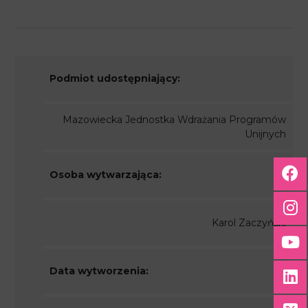
Podmiot udostępniający:
Mazowiecka Jednostka Wdrażania Programów
Unijnych
Osoba wytwarzająca:
Karol Zaczyński
Data wytworzenia: