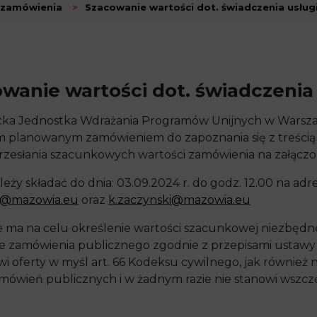
 zamówienia
>
Szacowanie wartości dot. świadczenia usług
wanie wartości dot. świadczenia
ka Jednostka Wdrażania Programów Unijnych w Warsz
m planowanym zamówieniem do zapoznania się z treścią
przesłania szacunkowych wartości zamówienia na załąc
leży składać do dnia: 03.09.2024 r. do godz. 12.00 na adre
h@mazowia.eu
oraz
k.zaczynski@mazowia.eu
e ma na celu określenie wartości szacunkowej niezbęd
ie zamówienia publicznego zgodnie z przepisami ustawy
wi oferty w myśl art. 66 Kodeksu cywilnego, jak również
mówień publicznych i w żadnym razie nie stanowi wszcz