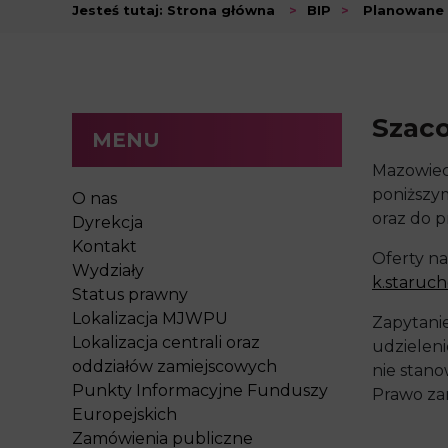
Jesteś tutaj:
Strona główna
>
BIP
>
Planowane
Szaco
MENU
Mazowiec
poniższy
O nas
oraz do 
Dyrekcja
Kontakt
Oferty na
Wydziały
k.staruc
Status prawny
Lokalizacja MJWPU
Zapytani
Lokalizacja centrali oraz
udzielen
oddziałów zamiejscowych
nie stano
Punkty Informacyjne Funduszy
Prawo za
Europejskich
Zamówienia publiczne