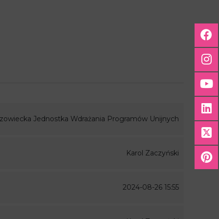
zowiecka Jednostka Wdrażania Programów Unijnych
Karol Zaczyński
2024-08-26 15:55