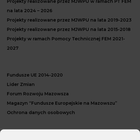
Projekty realizowane przez MJWPU w ramach PT FEM
na lata 2024 – 2026
Projekty realizowane przez MJWPU na lata 2019-2023
Projekty realizowane przez MJWPU na lata 2015-2018
Projekty w ramach Pomocy Technicznej FEM 2021-
2027
Fundusze UE 2014-2020
Lider Zmian
Forum Rozwoju Mazowsza
Magazyn “Fundusze Europejskie na Mazowszu”
Ochrona danych osobowych