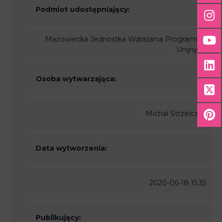
Podmiot udostępniający:
Mazowiecka Jednostka Wdrażania Programów
Unijnych
Osoba wytwarzająca:
Michał Strzelczyk
Data wytworzenia:
2020-06-18 15:35
Publikujący: