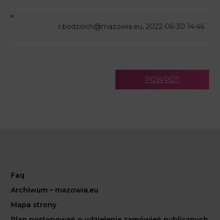
r.bodzioch@mazowia.eu, 2022-06-30 14:46
POWRÓT
Faq
Archiwum – mazowia.eu
Mapa strony
Plan postępowań o udzielenie zamówień publicznych