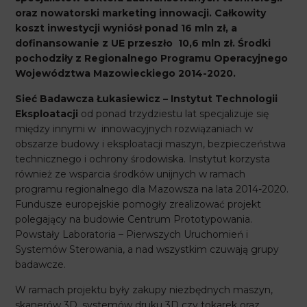
oraz nowatorski marketing innowacji. Całkowity
koszt inwestycji wyniósł ponad 16 mln zł, a
dofinansowanie z UE przeszło 10,6 mln zł. Środki
pochodziły z Regionalnego Programu Operacyjnego
Województwa Mazowieckiego 2014-2020.
Sieć Badawcza Łukasiewicz – Instytut Technologii
Eksploatacji
od ponad trzydziestu lat specjalizuje się
między innymi w innowacyjnych rozwiązaniach w
obszarze budowy i eksploatacji maszyn, bezpieczeństwa
technicznego i ochrony środowiska. Instytut korzysta
również ze wsparcia środków unijnych w ramach
programu regionalnego dla Mazowsza na lata 2014-2020.
Fundusze europejskie pomogły zrealizować projekt
polegający na budowie Centrum Prototypowania.
Powstały Laboratoria – Pierwszych Uruchomień i
Systemów Sterowania, a nad wszystkim czuwają grupy
badawcze.
W ramach projektu były zakupy niezbędnych maszyn,
skanerów 3D, systemów druku 3D czy tokarek oraz