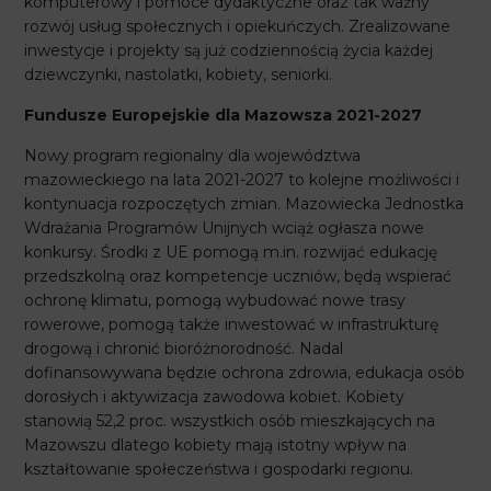
komputerowy i pomoce dydaktyczne oraz tak ważny
rozwój usług społecznych i opiekuńczych. Zrealizowane
inwestycje i projekty są już codziennością życia każdej
dziewczynki, nastolatki, kobiety, seniorki.
Fundusze Europejskie dla Mazowsza 2021-2027
Nowy program regionalny dla województwa
mazowieckiego na lata 2021-2027 to kolejne możliwości i
kontynuacja rozpoczętych zmian. Mazowiecka Jednostka
Wdrażania Programów Unijnych wciąż ogłasza nowe
konkursy. Środki z UE pomogą m.in. rozwijać edukację
przedszkolną oraz kompetencje uczniów, będą wspierać
ochronę klimatu, pomogą wybudować nowe trasy
rowerowe, pomogą także inwestować w infrastrukturę
drogową i chronić bioróżnorodność. Nadal
dofinansowywana będzie ochrona zdrowia, edukacja osób
dorosłych i aktywizacja zawodowa kobiet. Kobiety
stanowią 52,2 proc. wszystkich osób mieszkających na
Mazowszu dlatego kobiety mają istotny wpływ na
kształtowanie społeczeństwa i gospodarki regionu.