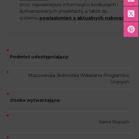
(m.in. najważniejsze informacje o konkursach i
dofinansowanych projektach), a także do
systemu
powiadomień o aktualnych naborach
Podmiot udostępniający:
Mazowiecka Jednostka Wdrażania Programów
Unijnych
Osoba wytwarzająca:
Kamil Staruch