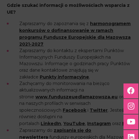
Gdzie szukać informacji o możliwościach wsparcia z
UE?
Zapraszamy do zapoznania się z
harmonogramem
konkursów o dofinansowanie w ramach
programu Fundusze Europejskie dla Mazowsza
2021-2027
Zapraszamy do kontaktu z ekspertami Punktów
Informacyjnych Funduszy Europejskich na
Mazowszu. Informacje o godzinach pracy Punktów
oraz dane kontaktowe znajdują się w
zakładce
Punkty informacyjne
.
Zachęcamy do monitorowania na bieżąco
aktualizowanych informacji na
stronie
www.funduszeuedlamazowsza.eu
oraz
na naszych profilach w serwisach
społecznościowych
Facebook
i
Twitter
. Jesteśmy
również dostępni na
portalach
LinkedIn
,
YouTube
,
Instagram
oraz
Pinter
Zapraszamy do
zapisania się do
newslettera
funduszy europejskich dla Mazowsza