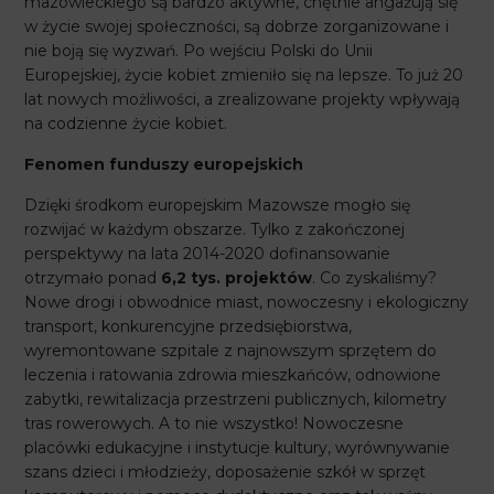
mazowieckiego są bardzo aktywne, chętnie angażują się
w życie swojej społeczności, są dobrze zorganizowane i
nie boją się wyzwań. Po wejściu Polski do Unii
Europejskiej, życie kobiet zmieniło się na lepsze. To już 20
lat nowych możliwości, a zrealizowane projekty wpływają
na codzienne życie kobiet.
Fenomen funduszy europejskich
Dzięki środkom europejskim Mazowsze mogło się
rozwijać w każdym obszarze. Tylko z zakończonej
perspektywy na lata 2014-2020 dofinansowanie
otrzymało ponad
6,2 tys. projektów
. Co zyskaliśmy?
Nowe drogi i obwodnice miast, nowoczesny i ekologiczny
transport, konkurencyjne przedsiębiorstwa,
wyremontowane szpitale z najnowszym sprzętem do
leczenia i ratowania zdrowia mieszkańców, odnowione
zabytki, rewitalizacja przestrzeni publicznych, kilometry
tras rowerowych. A to nie wszystko! Nowoczesne
placówki edukacyjne i instytucje kultury, wyrównywanie
szans dzieci i młodzieży, doposażenie szkół w sprzęt