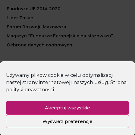
Fundusze UE 2014-2020
Lider Zmian
Forum Rozwoju Mazowsza
Magazyn “Fundusze Europejskie na Mazowszu”
Ochrona danych osobowych
Copyright 2026 Mazowiecka Jednostka Wdrażania
Używamy plików cookie w celu optymalizacji
Programów Unijnych
naszej strony internetowej i naszych usług.
Strona
polityki prywatności
Polityka prywatności
Deklaracja dostępności
Mapa strony
Akceptuj wszystkie
Wyświetl preferencje