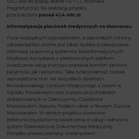
USG, stół do biopsji, skaner PET-CT, rezonans
magnetyczny). Na realizację projektu
przeznaczono
ponad 41,4 mln zł
.
Informatyzacja placówek medycznych na Mazowszu
Poza niezbędnym wyposażeniem, w placówkach ochrony
zdrowia bardzo istotne jest także szybkie przekazywanie
informacji za pomocą systemów teleinformatycznych.
Możliwość korzystania z elektronicznych platform
świadczenia usług znacząco poprawia komfort zarówno
pacjentów, jak i personelu. Taka funkcjonalność została
wprowadzona m.in. we wszystkich obiektach
Nowodworskiego Centrum Medycznego, a zatem w
Szpitalu Powiatowym oraz w pięciu przychodniach
zlokalizowanych w Zakroczymiu, Cząstkowie
Mazowieckim, Kazuniu Polskim i dwie w Nowym Dworze
Mazowieckim. W ramach projektu utworzono
elektroniczną platformę świadczenia e-usług i wdrożono
system Elektronicznej Dokumentacji Medycznej.
Ponadto unowocześniony został system