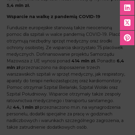
5,4 mln zł.
Wsparcie na walkę z pandemią COVID-19
Fundusze europejskie stanowią także nieocenioną
pomoc dla szpitali w walce pandemią COVID-19. Placówki
otrzymują niezbędny sprzęt medyczny oraz środki
ochrony osobistej. Ze wsparcia skorzystało 75 placówek
medycznych. Dofinansowanie projektu Samorządu
Mazowsza z UE wynosi ponad
414 mln zł.
Ponadto
6,4
mln zł
przeznaczono na doposażenie trzech
warszawskich szpitali w sprzęt medyczny, jak respiratory,
aparaty do terapii nerkozastępczej oraz kardiomonitory.
Pomoc otrzymał Szpital Bielański, Szpital Wolski oraz
Szpital Południowy. Wsparcie otrzymały także zespoły
ratownictwa medycznego i transportu sanitarnego.
Aż
44, 1
mln zł
przeznaczono m.in. na wynagrodzenia
personelu, dodatki specjalne za pracę w godzinach
nadliczbowych i warunkach szczególnego zagrożenia, a
także zatrudnienie dodatkowych osób.