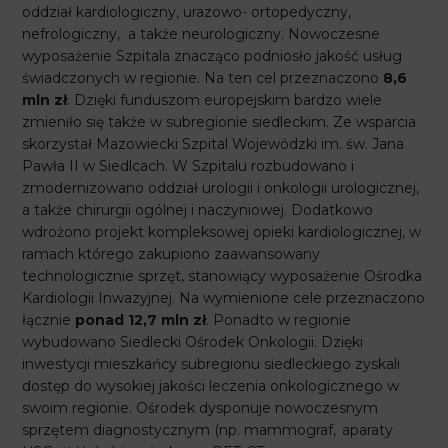
oddział kardiologiczny, urazowo- ortopedyczny,
nefrologiczny, a także neurologiczny. Nowoczesne
wyposażenie Szpitala znacząco podniosło jakość usług
świadczonych w regionie. Na ten cel przeznaczono
8,6
mln zł
. Dzięki funduszom europejskim bardzo wiele
zmieniło się także w subregionie siedleckim. Ze wsparcia
skorzystał Mazowiecki Szpital Wojewódzki im. św. Jana
Pawła II w Siedlcach. W Szpitalu rozbudowano i
zmodernizowano oddział urologii i onkologii urologicznej,
a także chirurgii ogólnej i naczyniowej. Dodatkowo
wdrożono projekt kompleksowej opieki kardiologicznej, w
ramach którego zakupiono zaawansowany
technologicznie sprzęt, stanowiący wyposażenie Ośrodka
Kardiologii Inwazyjnej. Na wymienione cele przeznaczono
łącznie
ponad 12,7 mln zł
. Ponadto w regionie
wybudowano Siedlecki Ośrodek Onkologii. Dzięki
inwestycji mieszkańcy subregionu siedleckiego zyskali
dostęp do wysokiej jakości leczenia onkologicznego w
swoim regionie. Ośrodek dysponuje nowoczesnym
sprzętem diagnostycznym (np. mammograf, aparaty