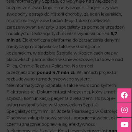
teleinformacyjny Szpitala, co wpłynęło na zwiększenie
bezpieczeństwa danych medycznych. Pacjenci zyskali
swobodny dostęp do historii choroby, zaleceń lekarskich,
recept oraz wyników badań. Mają także możliwość
zarezerwowania wizyty u specjalisty za pomocą urządzeń
mobilnych. Realizacja tych działań wyniosła ponad
5,7
mln zł.
Elektroniczna platforma do zarządzania danymi
medycznymi pojawiła się także w subregionie
kozienickim, w siedzibie Szpitala w Kozienicach oraz w
placówkach partnerskich w Gniewoszowie, Grabowie nad
Pilicą, Gminie Tczów i Policznie. Na ten cel
przeznaczono
ponad 4,7 mln zł.
W ramach projektu
rozbudowano i zmodernizowano system
teleinformatyczny Szpitala, a także wdrożono system
Elektronicznej Dokumentacji Medycznej, który umożliwia
szybszą komunikację pacjenta z lekarzem. Rozwój e-
usług nastąpił także w Mazowieckim Szpitali
Specjalistycznym im. dr. Józefa Psarskiego w Ostrołęce.
Placówka zakupiła nowy sprzęt i oprogramowanie, dzięki
czemu znacznie poprawiła się efektywność
funkcjonowania Szpitala. Koszt inwestycji wyniósł
ponad