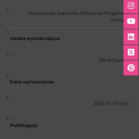
Mazowiecka Jednostka Wdrażania Programów
Unijnych
Osoba wytwarzająca:
Kamil Staruch
Data wytworzenia:
2023-10-06 14:55
Publikujący: