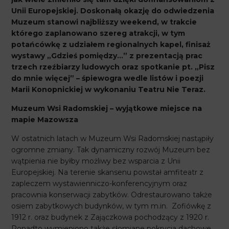
Unii Europejskiej. Doskonałą okazję do odwiedzenia
Muzeum stanowi najbliższy weekend, w trakcie
którego zaplanowano szereg atrakcji, w tym
potańcówkę z udziałem regionalnych kapel,
finisaż
wystawy „Gdzieś pomiędzy…” z prezentacją prac
trzech rzeźbiarzy ludowych oraz spotkanie pt. „Pisz
do mnie więcej” – śpiewogra wedle listów i poezji
Marii Konopnickiej w wykonaniu Teatru Nie Teraz.
Muzeum Wsi Radomskiej – wyjątkowe miejsce na
mapie Mazowsza
W ostatnich latach w Muzeum Wsi Radomskiej nastąpiły
ogromne zmiany. Tak dynamiczny rozwój Muzeum bez
wątpienia nie byłby możliwy bez wsparcia z Unii
Europejskiej. Na terenie skansenu powstał amfiteatr z
zapleczem wystawienniczo-konferencyjnym oraz
pracownia konserwacji zabytków. Odrestaurowano także
osiem zabytkowych budynków, w tym m.in. Zofiówkę z
1912 r. oraz budynek z Zajączkowa pochodzący z 1920 r.
Ponadto wymieniono także słomiane pokrycia dachowe