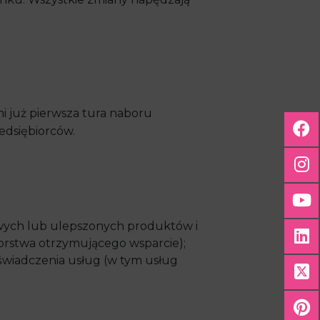
i już pierwsza tura naboru
edsiębiorców.
wych lub ulepszonych produktów i
iorstwa otrzymującego wsparcie);
świadczenia usług (w tym usług