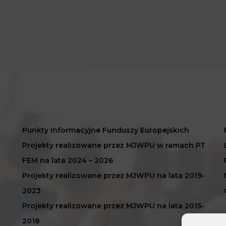
Punkty Informacyjne Funduszy Europejskich
Projekty realizowane przez MJWPU w ramach PT
FEM na lata 2024 – 2026
Projekty realizowane przez MJWPU na lata 2019-
2023
Projekty realizowane przez MJWPU na lata 2015-
2018