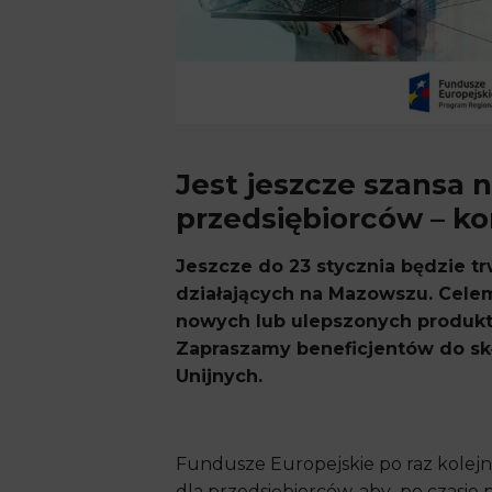
Jest jeszcze szansa 
przedsiębiorców – ko
Jeszcze do 23 stycznia będzie t
działających na Mazowszu. Cele
nowych lub ulepszonych produktó
Zapraszamy beneficjentów do s
Unijnych.
Fundusze Europejskie po raz kolej
dla przedsiębiorców, aby po czasie 