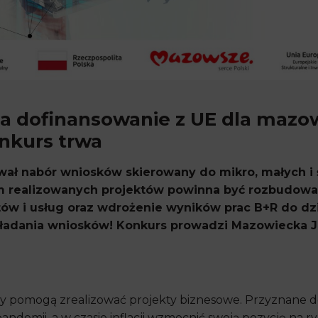
na dofinansowanie z UE dla mazo
nkurs trwa
rwał nabór wniosków skierowany do mikro, małych i
m realizowanych projektów powinna być rozbudowa
w i usług oraz wdrożenie wyników prac B+R do dzi
kładania wniosków! Konkurs prowadzi Mazowiecka
ny pomogą zrealizować projekty biznesowe. Przyznane d
pandemii, a w czasie inflacji wzmocnić swoją pozycję na 