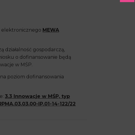
u elektronicznego
MEWA
zą działalność gospodarczą,
wniosku o dofinansowanie będą
owacje w MŚP.
ć na poziom dofinansowania
e:
3.3 Innowacje w MŚP, typ
PMA.03.03.00-IP.01-14-122/22