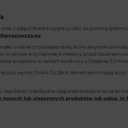
ek
wraz z załącznikami przygotuj i złóż za pomocą system
dlamazowsza.eu
.
małe i średnie przedsiębiorstwa, które aktywnie prowad
ości w okresie przynajmniej 6 miesięcy przed złożeniem 
wanie projektów w ramach konkursu z Działania 3.3 Inn
ursu wynosi 29 654 152,38 zł. Beneficjenci mogą liczy
 regulamin i niezbędne załączniki dostępne są na stroni
 nowych lub ulepszonych produktów lub usług, nr R