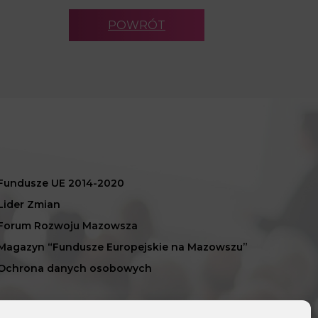
POWRÓT
Fundusze UE 2014-2020
Lider Zmian
Forum Rozwoju Mazowsza
Magazyn “Fundusze Europejskie na Mazowszu”
Ochrona danych osobowych