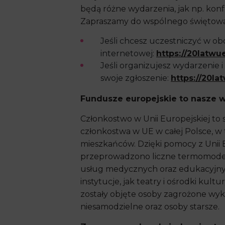
będą różne wydarzenia, jak np. konfe
Zapraszamy do wspólnego świętowa
Jeśli chcesz uczestniczyć w ob
internetowej:
https://20latwu
Jeśli organizujesz wydarzenie i
swoje zgłoszenie:
https://20l
Fundusze europejskie to nasze 
Członkostwo w Unii Europejskiej to 
członkostwa w UE w całej Polsce, w 
mieszkańców. Dzięki pomocy z Unii E
przeprowadzono liczne termomodern
usług medycznych oraz edukacyjnych
instytucje, jak teatry i ośrodki k
zostały objęte osoby zagrożone wyk
niesamodzielne oraz osoby starsze.