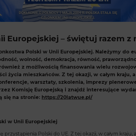
i Europejskiej – świętuj razem z 
łonkostwa Polski w Unii Europejskiej. Należymy do e
godność, wolność, demokracja, równość, praworządno
również z możliwością finansowania wielu rozwojow
ści życia mieszkańców. Z tej okazji, w całym kraju, 
onferencje, warsztaty, szkolenia, imprezy plenerow
zez Komisję Europejską i znajdź interesujące wydar
 się na stronie:
https://20latwue.pl/
ki w Unii Europejskiej
rzystąpienia Polski do UE. Z tej okazji, w całym kraju, 