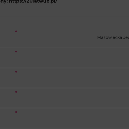
ny:
https://20latwue.pl/
Mazowiecka Je