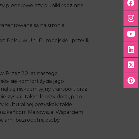
ezy plenerowe czy pikniki rodzinne.
prezentowane są na stronie
 Polski w Unii Europejskiej, prześlij
ów. Przez 20 lat naszego
ósł się komfort życia jego
ął się niskoemisyjny transport oraz
 zyskali także lepszy dostęp do
 kulturalnej pozyskały takie
h mieszkańcom Mazowsza. Wsparciem
ciami, bezrobotni, osoby