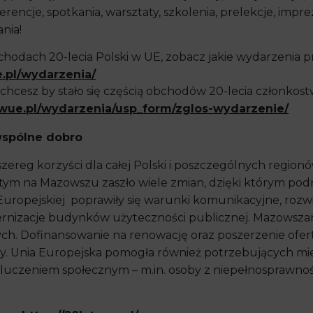
rencje, spotkania, warsztaty, szkolenia, prelekcje, impr
nia!
chodach 20-lecia Polski w UE, zobacz jakie wydarzenia 
e.pl/wydarzenia/
 chcesz by stało się częścią obchodów 20-lecia członkostwa
atwue.pl/wydarzenia/usp_form/zglos-wydarzenie/
wspólne dobro
szereg korzyści dla całej Polski i poszczególnych region
tym na Mazowszu zaszło wiele zmian, dzięki którym podni
uropejskiej poprawiły się warunki komunikacyjne, rozwin
izacje budynków użyteczności publicznej. Mazowszanie
. Dofinansowanie na renowację oraz poszerzenie oferty
ultury. Unia Europejska pomogła również potrzebującyc
luczeniem społecznym – m.in. osoby z niepełnosprawnoś