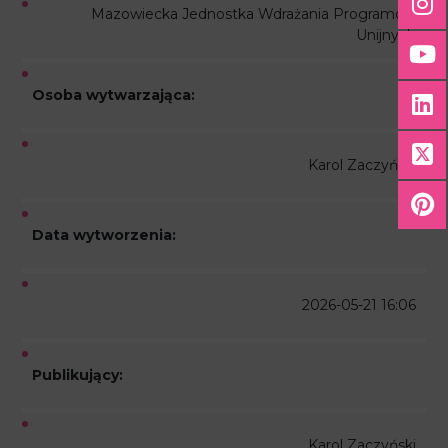
Mazowiecka Jednostka Wdrażania Programów
Unijnych
Osoba wytwarzająca:
Karol Zaczyński
Data wytworzenia:
2026-05-21 16:06
Publikujący:
Karol Zaczyński