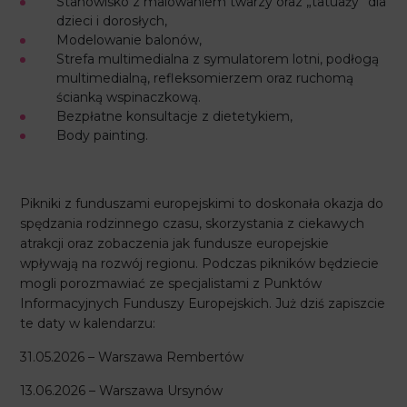
Stanowisko z malowaniem twarzy oraz „tatuaży” dla
dzieci i dorosłych,
Modelowanie balonów,
Strefa multimedialna z symulatorem lotni, podłogą
multimedialną, refleksomierzem oraz ruchomą
ścianką wspinaczkową.
Bezpłatne konsultacje z dietetykiem,
Body painting.
Pikniki z funduszami europejskimi to doskonała okazja do
spędzania rodzinnego czasu, skorzystania z ciekawych
atrakcji oraz zobaczenia jak fundusze europejskie
wpływają na rozwój regionu. Podczas pikników będziecie
mogli porozmawiać ze specjalistami z Punktów
Informacyjnych Funduszy Europejskich. Już dziś zapiszcie
te daty w kalendarzu:
31.05.2026 – Warszawa Rembertów
13.06.2026 – Warszawa Ursynów