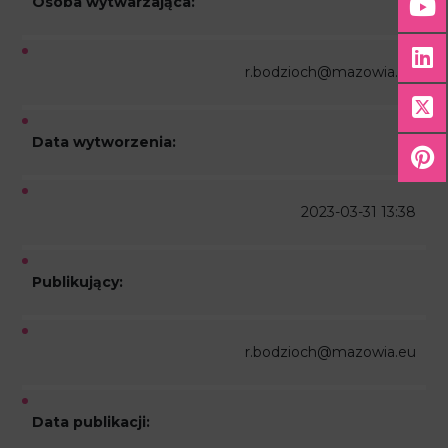
Osoba wytwarzająca:
r.bodzioch@mazowia.eu
Data wytworzenia:
2023-03-31 13:38
Publikujący:
r.bodzioch@mazowia.eu
Data publikacji: