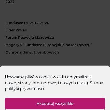
2027
Fundusze UE 2014-2020
Lider Zmian
Forum Rozwoju Mazowsza
Magazyn “Fundusze Europejskie na Mazowszu”
Ochrona danych osobowych
Copyright 2026 Mazowiecka Jednostka Wdrażania
Używamy plików cookie w celu optymalizacji
Programów Unijnych
naszej strony internetowej i naszych usług.
Strona
polityki prywatności
Polityka prywatności
Deklaracja dostępności
Mapa strony
Akceptuj wszystkie