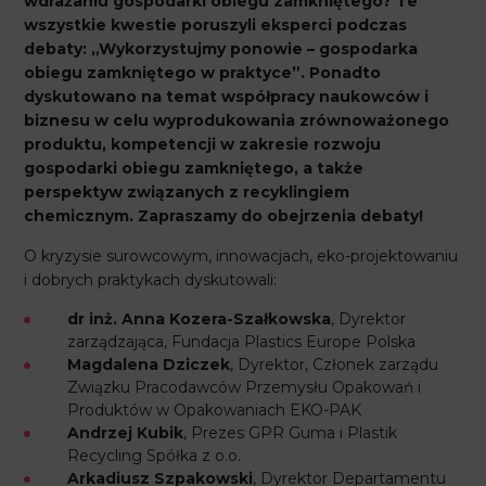
wdrażaniu gospodarki obiegu zamkniętego? Te
wszystkie kwestie poruszyli eksperci podczas
debaty: „Wykorzystujmy ponowie – gospodarka
obiegu zamkniętego w praktyce”. Ponadto
dyskutowano na temat współpracy naukowców i
biznesu w celu wyprodukowania zrównoważonego
produktu, kompetencji w zakresie rozwoju
gospodarki obiegu zamkniętego, a także
perspektyw związanych z recyklingiem
chemicznym. Zapraszamy do obejrzenia debaty!
O kryzysie surowcowym, innowacjach, eko-projektowaniu
i dobrych praktykach dyskutowali:
dr inż. Anna Kozera-Szałkowska
, Dyrektor
zarządzająca, Fundacja Plastics Europe Polska
Magdalena Dziczek
, Dyrektor, Członek zarządu
Związku Pracodawców Przemysłu Opakowań i
Produktów w Opakowaniach EKO-PAK
Andrzej Kubik
, Prezes GPR Guma i Plastik
Recycling Spółka z o.o.
Arkadiusz Szpakowski
, Dyrektor Departamentu