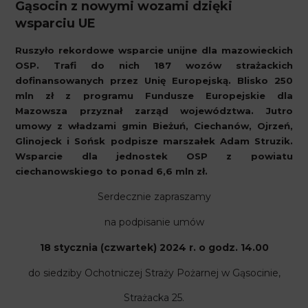
Gąsocin z nowymi wozami dzięki
wsparciu UE
Ruszyło rekordowe wsparcie unijne dla mazowieckich
OSP. Trafi do nich 187 wozów strażackich
dofinansowanych przez Unię Europejską. Blisko 250
mln zł z programu Fundusze Europejskie dla
Mazowsza przyznał zarząd województwa. Jutro
umowy z władzami gmin Bieżuń, Ciechanów, Ojrzeń,
Glinojeck i Sońsk podpisze marszałek Adam Struzik.
Wsparcie dla jednostek OSP z powiatu
ciechanowskiego to ponad 6,6 mln zł.
Serdecznie zapraszamy
na podpisanie umów
18 stycznia
(czwartek)
2024
r.
o godz.
14.00
do siedziby Ochotniczej Straży Pożarnej w Gąsocinie,
Strażacka 25.