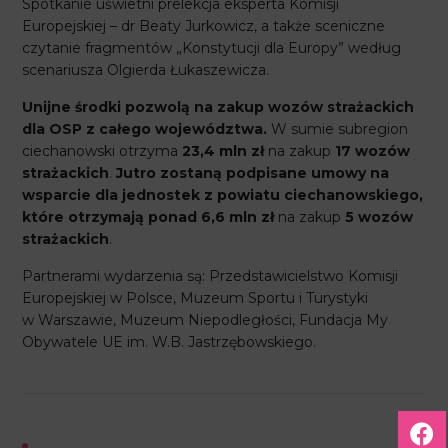
Spotkanie uświetni prelekcja eksperta Komisji
Europejskiej – dr Beaty Jurkowicz, a także sceniczne
czytanie fragmentów „Konstytucji dla Europy” według
scenariusza Olgierda Łukaszewicza.
Unijne środki pozwolą na zakup wozów strażackich
dla OSP z całego województwa.
W sumie subregion
ciechanowski otrzyma
23,4 mln zł
na zakup
17 wozów
strażackich
.
Jutro zostaną podpisane umowy na
wsparcie dla jednostek z powiatu ciechanowskiego,
które otrzymają
ponad 6,6
mln zł
na zakup
5 wozów
strażackich
.
Partnerami wydarzenia są: Przedstawicielstwo Komisji
Europejskiej w Polsce, Muzeum Sportu i Turystyki
w Warszawie, Muzeum Niepodległości, Fundacja My
Obywatele UE im. W.B. Jastrzębowskiego.