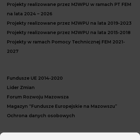
Projekty realizowane przez MJWPU w ramach PT FEM
na lata 2024 – 2026
Projekty realizowane przez MJWPU na lata 2019-2023
Projekty realizowane przez MJWPU na lata 2015-2018
Projekty w ramach Pomocy Technicznej FEM 2021-
2027
Fundusze UE 2014-2020
Lider Zmian
Forum Rozwoju Mazowsza
Magazyn “Fundusze Europejskie na Mazowszu”
Ochrona danych osobowych