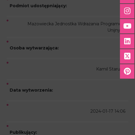
Podmiot udostępniający:
Mazowiecka Jednostka Wdrażania Programów
Unijnych
Osoba wytwarzająca:
Kamil Staruch
Data wytworzenia:
2024-01-17 14:06
Publikujący: