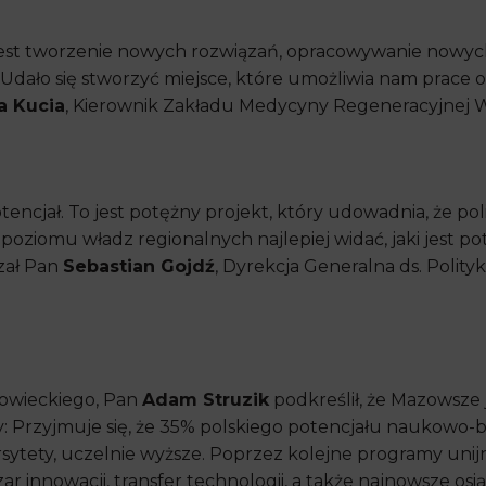
st tworzenie nowych rozwiązań, opracowywanie nowyc
Udało się stworzyć miejsce, które umożliwia nam prace 
a Kucia
, Kierownik Zakładu Medycyny Regeneracyjnej
cjał. To jest potężny projekt, który udowadnia, że poli
 poziomu władz regionalnych najlepiej widać, jaki jest po
zał Pan
Sebastian Gojdź
, Dyrekcja Generalna ds. Polityki
owieckiego, Pan
Adam Struzik
podkreślił, że Mazowsze j
 Przyjmuje się, że 35% polskiego potencjału naukowo
sytety, uczelnie wyższe. Poprzez kolejne programy unijn
 innowacji, transfer technologii, a także najnowsze osi