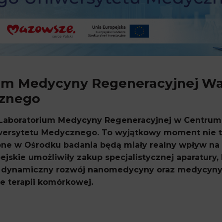
ium Medycyny Regeneracyjnej W
cznego
 Laboratorium Medycyny Regeneracyjnej w Centrum 
ersytetu Medycznego. To wyjątkowy moment nie tyl
ne w Ośrodku badania będą miały realny wpływ na r
jskie umożliwiły zakup specjalistycznej aparatury
a dynamiczny rozwój nanomedycyny oraz medycyny r
 terapii komórkowej.