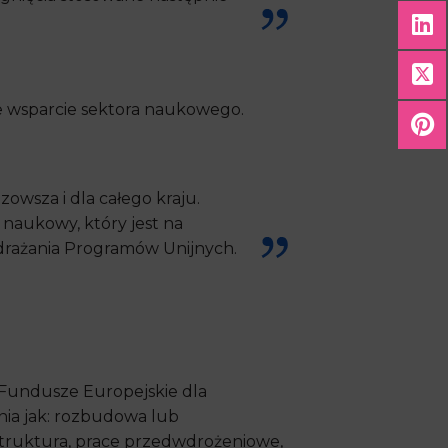
 wsparcie sektora naukowego.
owsza i dla całego kraju.
 naukowy, który jest na
drażania Programów Unijnych.
Fundusze Europejskie dla
nia jak: rozbudowa lub
astruktura, prace przedwdrożeniowe,