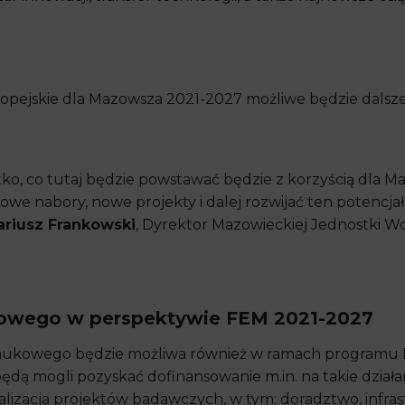
ejskie dla Mazowsza 2021-2027 możliwe będzie dalsze
o, co tutaj będzie powstawać będzie z korzyścią dla Maz
e nabory, nowe projekty i dalej rozwijać ten potencjał
riusz Frankowski
, Dyrektor Mazowieckiej Jednostki W
kowego w perspektywie FEM 2021-2027
 naukowego będzie możliwa również w ramach programu 
ędą mogli pozyskać dofinansowanie m.in. na takie działa
ealizacja projektów badawczych, w tym: doradztwo, infr