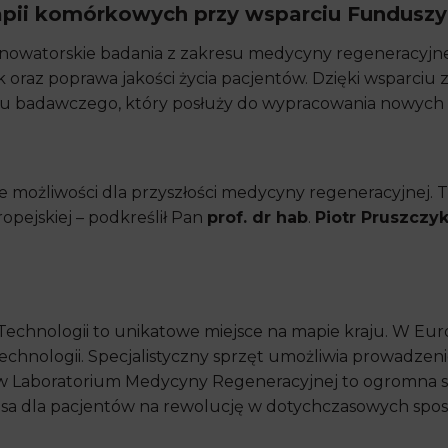
apii komórkowych przy wsparciu Funduszy
watorskie badania z zakresu medycyny regeneracyjnej.
raz poprawa jakości życia pacjentów. Dzięki wsparciu z 
ętu badawczego, który posłuży do wypracowania nowych 
 możliwości dla przyszłości medycyny regeneracyjnej. Ta
opejskiej – podkreślił Pan
prof. dr hab
.
Piotr Pruszczy
echnologii to unikatowe miejsce na mapie kraju. W Euro
echnologii. Specjalistyczny sprzęt umożliwia prowadzeni
 Laboratorium Medycyny Regeneracyjnej to ogromna s
ansa dla pacjentów na rewolucję w dotychczasowych spos