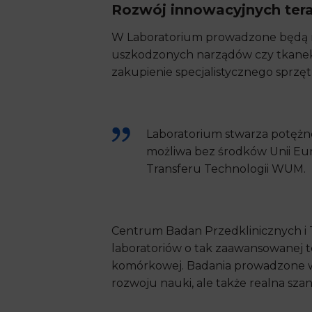
Rozwój innowacyjnych ter
W Laboratorium prowadzone będą no
uszkodzonych narządów czy tkanek o
zakupienie specjalistycznego sprz
Laboratorium stwarza potężne
możliwa bez środków Unii Eur
Transferu Technologii WUM.
Centrum Badan Przedklinicznych i T
laboratoriów o tak zaawansowanej t
komórkowej. Badania prowadzone w
rozwoju nauki, ale także realna sz