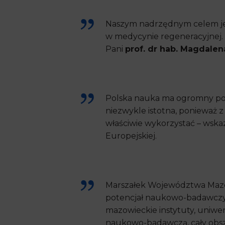
Naszym nadrzędnym celem je
w medycynie regeneracyjnej. 
Pani
prof. dr hab. Magdalen
Polska nauka ma ogromny poten
niezwykle istotna, ponieważ z
właściwie wykorzystać – wska
Europejskiej.
Marszałek Województwa Maz
potencjał naukowo-badawczy:
mazowieckie instytuty, uniwer
naukowo-badawczą, cały obszar