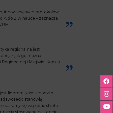
h, innowacyjnych protokołów
od A do Z w nauce – zaznacza
 WUM.
tyka regionalna jest
tencjał, jak go można
 Regionalnej i Miejskiej Komisji
est liderem, jeżeli chodzi o
-badawczego stanowią
e staramy się wspierać strefę
ągnięcia stosowane następnie