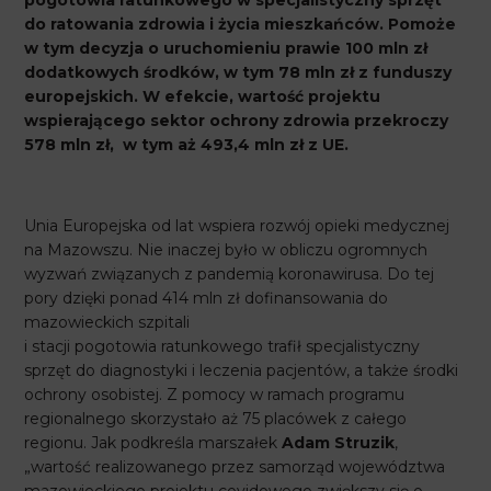
pogotowia ratunkowego w specjalistyczny sprzęt
do ratowania zdrowia i życia mieszkańców. Pomoże
w tym decyzja o uruchomieniu prawie 100 mln zł
dodatkowych środków, w tym 78 mln zł z funduszy
europejskich. W efekcie, wartość projektu
wspierającego sektor ochrony zdrowia przekroczy
578 mln zł, w tym aż 493,4 mln zł z UE.
Unia Europejska od lat wspiera rozwój opieki medycznej
na Mazowszu. Nie inaczej było w obliczu ogromnych
wyzwań związanych z pandemią koronawirusa. Do tej
pory dzięki ponad 414 mln zł dofinansowania do
mazowieckich szpitali
i stacji pogotowia ratunkowego trafił specjalistyczny
sprzęt do diagnostyki i leczenia pacjentów, a także środki
ochrony osobistej. Z pomocy w ramach programu
regionalnego skorzystało aż 75 placówek z całego
regionu. Jak podkreśla marszałek
Adam Struzik
,
„wartość realizowanego przez samorząd województwa