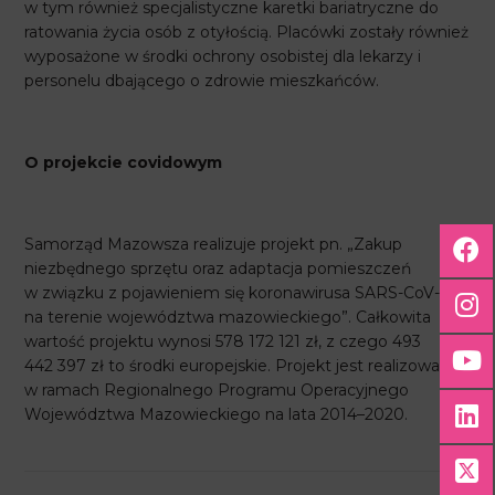
w tym również specjalistyczne karetki bariatryczne do
ratowania życia osób z otyłością. Placówki zostały również
wyposażone w środki ochrony osobistej dla lekarzy i
personelu dbającego o zdrowie mieszkańców.
O projekcie covidowym
Samorząd Mazowsza realizuje projekt pn. „Zakup
niezbędnego sprzętu oraz adaptacja pomieszczeń
w związku z pojawieniem się koronawirusa SARS-CoV-2
na terenie województwa mazowieckiego”. Całkowita
wartość projektu wynosi 578 172 121 zł, z czego 493
442 397 zł to środki europejskie. Projekt jest realizowany
w ramach Regionalnego Programu Operacyjnego
Województwa Mazowieckiego na lata 2014–2020.