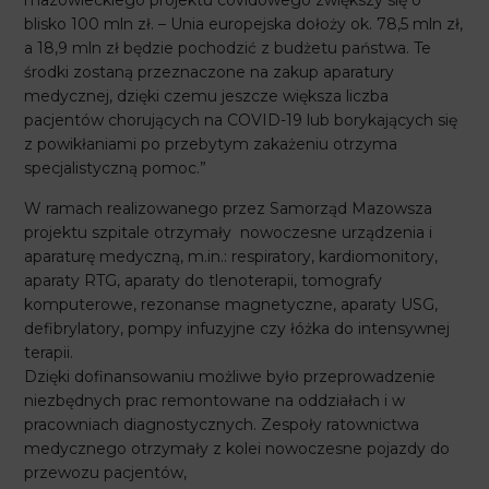
mazowieckiego projektu covidowego zwiększy się o
blisko 100 mln zł. – Unia europejska dołoży ok. 78,5 mln zł,
a 18,9 mln zł będzie pochodzić z budżetu państwa. Te
środki zostaną przeznaczone na zakup aparatury
medycznej, dzięki czemu jeszcze większa liczba
pacjentów chorujących na COVID-19 lub borykających się
z powikłaniami po przebytym zakażeniu otrzyma
specjalistyczną pomoc.”
W ramach realizowanego przez Samorząd Mazowsza
projektu szpitale otrzymały nowoczesne urządzenia i
aparaturę medyczną, m.in.: respiratory, kardiomonitory,
aparaty RTG, aparaty do tlenoterapii, tomografy
komputerowe, rezonanse magnetyczne, aparaty USG,
defibrylatory, pompy infuzyjne czy łóżka do intensywnej
terapii.
Dzięki dofinansowaniu możliwe było przeprowadzenie
niezbędnych prac remontowane na oddziałach i w
pracowniach diagnostycznych. Zespoły ratownictwa
medycznego otrzymały z kolei nowoczesne pojazdy do
przewozu pacjentów,