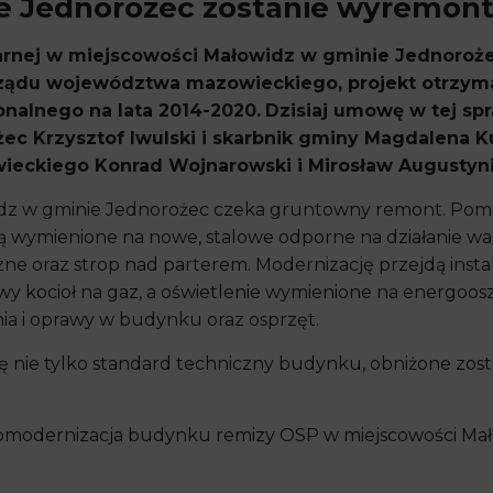
e Jednorożec zostanie wyremon
arnej w miejscowości Małowidz w gminie Jednoroż
ządu województwa mazowieckiego, projekt otrzyma 
nalnego na lata 2014-2020.
Dzisiaj
umowę w tej spr
żec Krzysztof Iwulski i skarbnik gminy Magdalena K
ieckiego Konrad Wojnarowski i Mirosław Augustyni
dz w gminie Jednorożec czeka gruntowny remont. Pomo
 wymienione na nowe, stalowe odporne na działanie w
ne oraz strop nad parterem. Modernizację przejdą insta
owy kocioł na gaz, a oświetlenie wymienione na energo
ia i oprawy w budynku oraz osprzęt.
ię nie tylko standard techniczny budynku, obniżone zost
omodernizacja budynku remizy OSP w miejscowości Mał