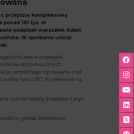
towana
ec przejdzie kompleksową
ponad 181 tys. zł
awie podpisali marszałek Adam
ucińska. W spotkaniu udział
ak.
gą fundusze europejskie.
arunków atmosferycznych.
lacje centralnego ogrzewania oraz
oszczędne typu LED. Wymienione na
aną również koszty związane z jego
owidz w gminie Jednorożec