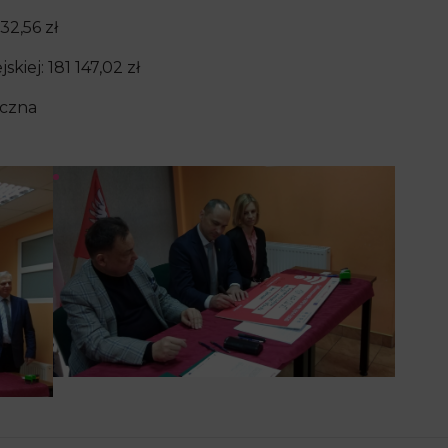
32,56 zł
iej: 181 147,02 zł
yczna