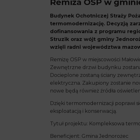
Remiza OSP w gmini
Budynek Ochotniczej Straży Poż
termomodernizację. Decyzją zar
dofinansowania z programu regio
Struzik oraz wójt gminy Jednoro
wzięli radni województwa mazow
Remizę OSP w miejscowości Małowi
Zewnętrzne drzwi budynku zostaną
Docieplone zostaną ściany zewnętrz
elektryczna. Zakupiony zostanie n
nowe będą również źródła oświetlen
Dzięki termomodernizacji poprawi s
eksploatacją i konserwacją.
Tytuł projektu: Kompleksowa term
Beneficjent: Gmina Jednorożec