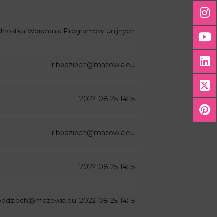
dnostka Wdrażania Programów Unijnych
r.bodzioch@mazowia.eu
2022-08-25 14:15
r.bodzioch@mazowia.eu
2022-08-25 14:15
.bodzioch@mazowia.eu, 2022-08-25 14:15