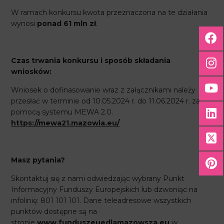
W ramach konkursu kwota przeznaczona na te działania
wynosi
ponad 61 mln zł
.
Czas trwania konkursu i sposób składania
wniosków:
Wniosek o dofinasowanie wraz z załącznikami należy
przesłać w terminie od 10.05.2024 r. do 11.06.2024 r. za
pomocą systemu MEWA 2.0.
https://mewa21.mazowia.eu/
Masz pytania?
Skontaktuj się z nami odwiedzając wybrany Punkt
Informacyjny Funduszy Europejskich lub dzwoniąc na
infolinię: 801 101 101. Dane teleadresowe wszystkich
punktów dostępne są na
stronie
www.funduszeuedlamazowsza.eu
w