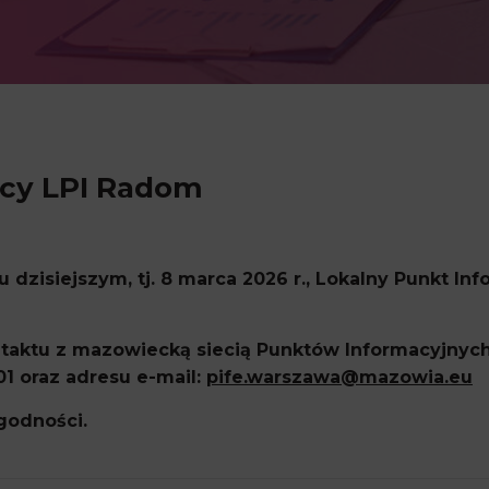
acy LPI Radom
 dzisiejszym, tj. 8 marca 2026 r., Lokalny Punkt I
aktu z mazowiecką siecią Punktów Informacyjnych
01 oraz adresu e-mail:
pife.warszawa@mazowia.eu
godności.