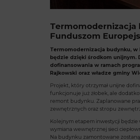
Termomodernizacja b
Funduszom Europej
Termomodernizacja budynku, w kt
będzie dzięki środkom unijnym.
dofinansowania w ramach progr
Rajkowski oraz władze gminy Wie
Projekt, który otrzymał unijne dof
funkcjonuje już żłobek, ale dodatk
remont budynku. Zaplanowane prace t
zewnętrznych oraz stropu zewnętrz
Kolejnym etapem inwestycji będzie 
wymiana wewnętrznej sieci ciepłow
Na budynku zamontowane zostaną p