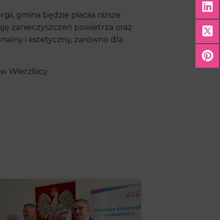
gii, gmina będzie płaciła niższe
sję zanieczyszczeń powietrza oraz
alny i estetyczny, zarówno dla
 w Wierzbicy