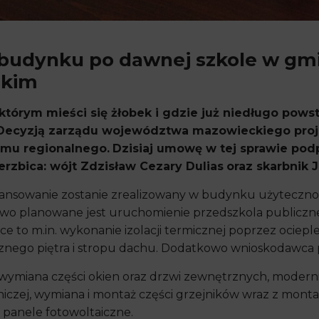
udynku po dawnej szkole w gmin
skim
órym mieści się żłobek i gdzie już niedługo pows
 Decyzją zarządu województwa mazowieckiego proje
amu regionalnego.
Dzisiaj umowę w tej sprawie podp
rzbica: wójt Zdzisław Cezary Dulias
oraz skarbnik 
inansowanie zostanie zrealizowany w budynku użyteczno
owo planowane jest uruchomienie przedszkola publiczne
o m.in. wykonanie izolacji termicznej poprzez ocieplen
nego piętra i stropu dachu. Dodatkowo wnioskodawca 
wymiana części okien oraz drzwi zewnętrznych, moderniza
niczej, wymiana i montaż części grzejników wraz z mon
anele fotowoltaiczne.