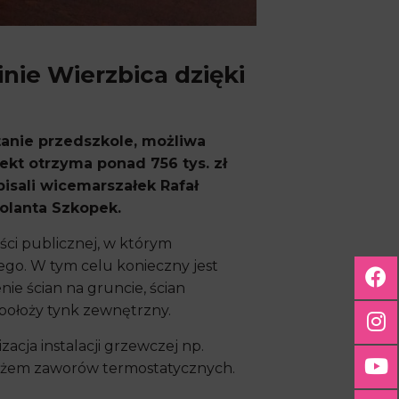
ie Wierzbica dzięki
tanie przedszkole, możliwa
kt otrzyma ponad 756 tys. zł
isali wicemarszałek Rafał
Jolanta Szkopek.
ści publicznej, w którym
go. W tym celu konieczny jest
ie ścian na gruncie, ścian
położy tynk zewnętrzny.
cja instalacji grzewczej np.
tażem zaworów termostatycznych.