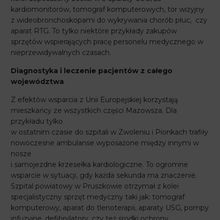
kardiomonitorów, tomograf komputerowych, tor wizyjny
z wideobronchoskopami do wykrywania chorób płuc, czy
aparat RTG. To tylko niektóre przykłady zakupów
sprzętów wspierających pracę personelu medycznego w
nieprzewidywalnych czasach.
Diagnostyka i leczenie pacjentów z całego
województwa
Z efektów wsparcia z Unii Europejskiej korzystają
mieszkańcy ze wszystkich części Mazowsza. Dla
przykładu tylko
w ostatnim czasie do szpitali w Zwoleniu i Pionkach trafiły
nowoczesne ambulanse wyposażone między innymi w
nosze
i samojezdne krzesełka kardiologiczne. To ogromne
wsparcie w sytuacji, gdy każda sekunda ma znaczenie.
Szpital powiatowy w Pruszkowie otrzymał z kolei
specjalistyczny sprzęt medyczny taki jak: tomograf
komputerowy, aparat do tlenoterapii, aparaty USG, pompy
infuzyjne, defibrylatory, czy też środki ochrony