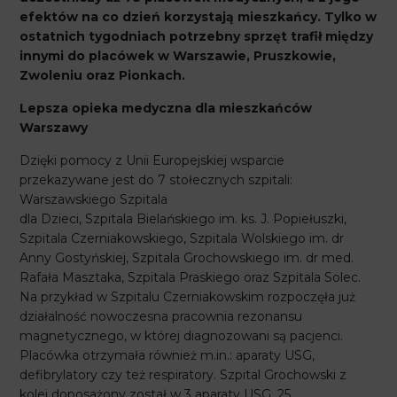
efektów na co dzień korzystają mieszkańcy. Tylko w
ostatnich tygodniach potrzebny sprzęt trafił między
innymi do placówek w Warszawie, Pruszkowie,
Zwoleniu oraz Pionkach.
Lepsza opieka medyczna dla mieszkańców
Warszawy
Dzięki pomocy z Unii Europejskiej wsparcie
przekazywane jest do 7 stołecznych szpitali:
Warszawskiego Szpitala
dla Dzieci, Szpitala Bielańskiego im. ks. J. Popiełuszki,
Szpitala Czerniakowskiego, Szpitala Wolskiego im. dr
Anny Gostyńskiej, Szpitala Grochowskiego im. dr med.
Rafała Masztaka, Szpitala Praskiego oraz Szpitala Solec.
Na przykład w Szpitalu Czerniakowskim rozpoczęła już
działalność nowoczesna pracownia rezonansu
magnetycznego, w której diagnozowani są pacjenci.
Placówka otrzymała również m.in.: aparaty USG,
defibrylatory czy też respiratory. Szpital Grochowski z
kolei doposażony został w 3 aparaty USG, 25