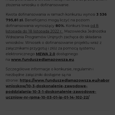
złożenia wniosku o dofinansowanie.
Kwota dofinansowania w ramach konkursu wynosi
3 536
795,81
zł.
Beneficjenci mogą liczyć na poziom
dofinansowania wynoszący
80%.
Konkurs trwa
od 8
listopada do 18 listopada 2022 r.
Mazowiecka Jednostka
Wdrażania Programów Unijnych zachęca do składania
wniosków. Wniosek o dofinansowanie projektu wraz z
załącznikami przygotuj i złóż za pomocą systemu
elektronicznego
MEWA 2.0
dostępnego
na
www.funduszedlamazowsza.eu
.
Szczegółowe informacje o konkursie, regulamin i
niezbędne załączniki dostępne są na
stronie:
https://www.funduszedlamazowsza.eu/nabory-
wnioskow/10-3-doskonalenie-zawodowe-
poddzialania-10-3-1-doskonalenie-zawodowe-
uczniow-nr-rpma-10-03-01-ip-01-14-102-22/