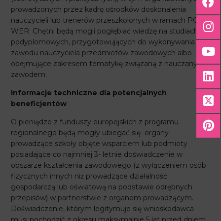
prowadzonych przez kadrę ośrodków doskonalenia
nauczycieli lub trenerów przeszkolonych w ramach PO
WER. Chętni będą mogli pogłębiać wiedzę na studiach
podyplomowych, przygotowujących do wykonywania
zawodu nauczyciela przedmiotów zawodowych albo
obejmujące zakresem tematykę związaną z nauczanym
zawodem.
Informacje techniczne dla potencjalnych
beneficjentów
O pieniądze z funduszy europejskich z programu
regionalnego będą mogły ubiegać się organy
prowadzące szkoły objęte wsparciem lub podmioty
posiadające co najmniej 3- letnie doświadczenie w
obszarze kształcenia zawodowego (z wyłączeniem osób
fizycznych innych niż prowadzące działalność
gospodarczą lub oświatową na podstawie odrębnych
przepisów) w partnerstwie z organem prowadzącym.
Doświadczenie, którym legitymuje się wnioskodawca
musi pochodzić z okresu maksymalnie 5 lat przed dniem