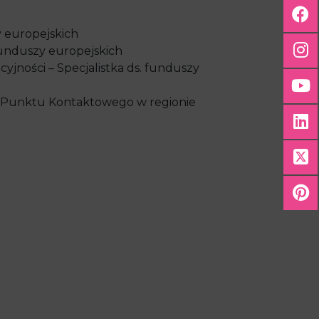
y europejskich
funduszy europejskich
jności – Specjalistka ds. funduszy
go Punktu Kontaktowego w regionie