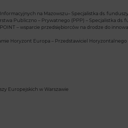
Informacyjnych na Mazowszu– Specjalistka ds. fundusz
stwa Publiczno – Prywatnego (PPP) – Specjalistka ds. 
INT – wsparcie przedsiębiorców na drodze do innowacy
gramie Horyzont Europa – Przedstawiciel Horyzontalne
zy Europejskich w Warszawie