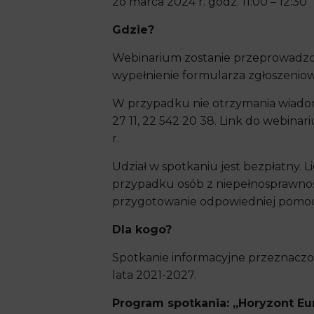
2o marca 2024 r. godz. 11:00 – 12:30
Gdzie?
Webinarium zostanie przeprowadzon
wypełnienie formularza zgłoszenio
W przypadku nie otrzymania wiadomo
27 11, 22 542 20 38. Link do webina
r.
Udział w spotkaniu jest bezpłatny. L
przypadku osób z niepełnosprawnoś
przygotowanie odpowiedniej pomocy
Dla kogo?
Spotkanie informacyjne przeznaczo
lata 2021-2027.
Program spotkania: „Horyzont Euro