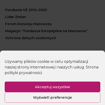
Fundusze UE 2014-2020
Lider Zmian
Forum Rozwoju Mazowsza
Magazyn “Fundusze Europejskie na Mazowszu”
Ochrona danych osobowych
Copyright 2026 Mazowiecka Jednostka Wdrażania
Używamy plików cookie w celu optymalizacji
Programów Unijnych
naszej strony internetowej i naszych usług.
Strona
polityki prywatności
Polityka prywatności
Deklaracja dostępności
Mapa strony
Akceptuj wszystkie
Wyświetl preferencje