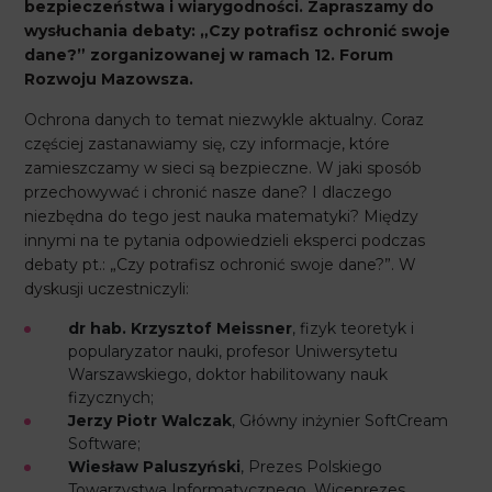
bezpieczeństwa i wiarygodności. Zapraszamy do
wysłuchania debaty: „Czy potrafisz ochronić swoje
dane?” zorganizowanej w ramach 12. Forum
Rozwoju Mazowsza.
Ochrona danych to temat niezwykle aktualny. Coraz
częściej zastanawiamy się, czy informacje, które
zamieszczamy w sieci są bezpieczne. W jaki sposób
przechowywać i chronić nasze dane? I dlaczego
niezbędna do tego jest nauka matematyki? Między
innymi na te pytania odpowiedzieli eksperci podczas
debaty pt.: „Czy potrafisz ochronić swoje dane?”. W
dyskusji uczestniczyli:
dr hab. Krzysztof Meissner
, fizyk teoretyk i
popularyzator nauki, profesor Uniwersytetu
Warszawskiego, doktor habilitowany nauk
fizycznych;
Jerzy Piotr Walczak
, Główny inżynier SoftCream
Software;
Wiesław Paluszyński
, Prezes Polskiego
Towarzystwa Informatycznego, Wiceprezes