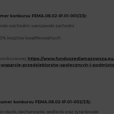
mer konkursu FEMA.08.02-IP.01-001/23):
wski-wschodni i warszawski-zachodni
0% kosztów kwalifikowalnych
 konkursowej:
https://www.funduszedlamazowsza.eu
-wsparcie-przedsiebiorstw-spolecznych-i-podmiot
umer konkursu FEMA.08.02-IP.01-002/23):
trołęcki, ciechanowski, siedlecki oraz żyrardowski