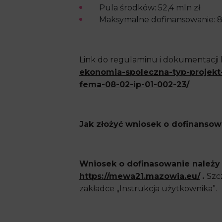
Pula środków: 52,4 mln zł
Maksymalne dofinansowanie: 8
Link do regulaminu i dokumentacji
ekonomia-spoleczna-typ-projekt
fema-08-02-ip-01-002-23/
Jak złożyć wniosek o dofinansow
Wniosek o dofinasowanie należy 
https://mewa21.mazowia.eu/
.
Szc
zakładce „Instrukcja użytkownika”.