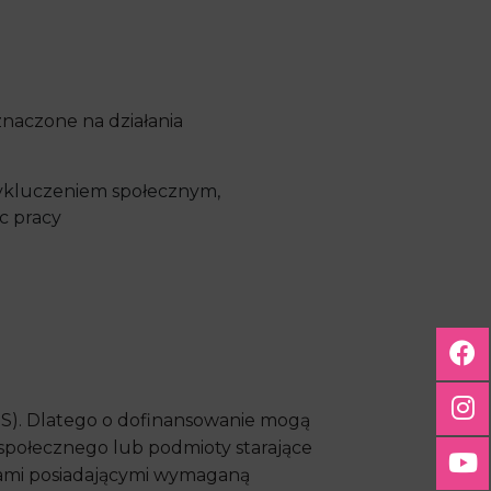
naczone na działania
kluczeniem społecznym,
c pracy
S). Dlatego o dofinansowanie mogą
 społecznego lub podmioty starające
cjami posiadającymi wymaganą