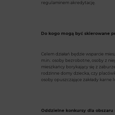
regulaminem akredytację.
Do kogo mogą być skierowane pr
Celem działań będzie wsparcie mi
m.in.: osoby bezrobotne, osoby z ni
mieszkańcy borykający się z zaburz
rodzinne domy dziecka, czy placów
osoby opuszczające zakłady karne 
Oddzielne konkursy dla obszaru 