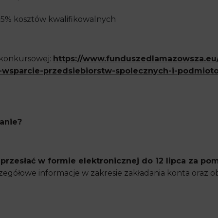
5% kosztów kwalifikowalnych
 konkursowej:
https://www.funduszedlamazowsza.eu
-wsparcie-przedsiebiorstw-spolecznych-i-podmiot
anie?
przesłać w formie elektronicznej do 12 lipca za p
zegółowe informacje w zakresie zakładania konta oraz o