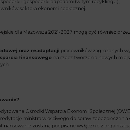
ospodarki i gospodarki odpadami (w tym recyklingu),
wników sektora ekonomii społecznej.
jskie dla Mazowsza 2021-2027 mogą być również przez
wodowej oraz readaptacji
pracowników zagrożonych wy
sparcia finansowego
na rzecz tworzenia nowych miejs
ych.
sowanie?
redytowane Ośrodki Wsparcia Ekonomii Społecznej (OWE
kredytację ministra właściwego do spraw zabezpieczenia
dofinansowanie zostaną podpisane wyłącznie z organiza