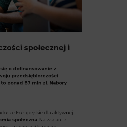
zości społecznej i
 się o dofinansowanie z
woju przedsiębiorczości
to ponad 87 mln zł. Nabory
dusze Europejskie dla aktywnej
nomia społeczna
. Na wsparcie
iast wsparcie dla regionu