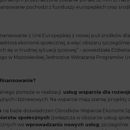
Finansowanie pochodzi z funduszy europejskich oraz śr
nansowanie z Unii Europejskiej z nowej puli środków d
ktora ekonomii społecznej, a więc obszaru szczególni
h się w trudnej sytuacji życiowej” – powiedziała Elżbiet
go w Mazowieckiej Jednostce Wdrażania Programów Un
ofinansowanie?
lnego pomoże w realizacji
usług wsparcia dla rozwoj
jnych i biznesowych. Na wsparcie mają szansę projekty 
ch
na bazie doświadczeń Ośrodków Wsparcia Ekonomii Sp
iorstw społecznych
(zwłaszcza w obszarze usług społe
łecznych we
wprowadzaniu nowych usług
, szczególnie