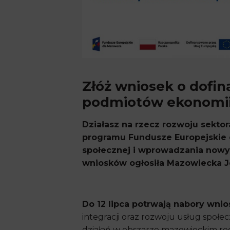
Złóż wniosek o dofin
podmiotów ekonomii
Działasz na rzecz rozwoju sektor
programu Fundusze Europejskie d
społecznej i wprowadzania nowyc
wniosków ogłosiła Mazowiecka J
Do 12 lipca potrwają nabory wnio
integracji oraz rozwoju usług społ
działań w obszarze mazowieckim reg