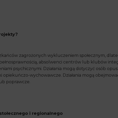
ojekty?
eszkańców zagrożonych wykluczeniem społecznym, dlat
epełnosprawnością, absolwenci centrów lub klubów integra
eniami psychicznymi. Działania mogą dotyczyć osób opus
ki opiekuńczo-wychowawcze. Działania mogą obejmować
lub poprawcze.
stołecznego i regionalnego