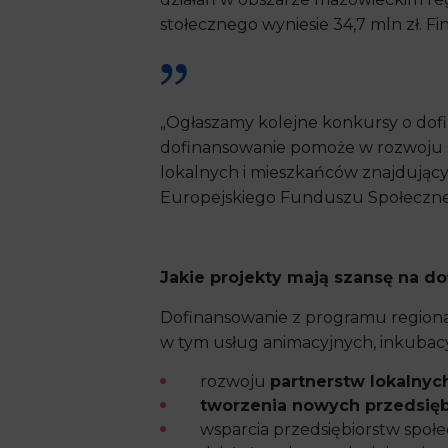
stołecznego wyniesie 34,7 mln zł. 
„Ogłaszamy kolejne konkursy o dofi
dofinansowanie pomoże w rozwoju se
lokalnych i mieszkańców znajdującyc
Europejskiego Funduszu Społeczne
Jakie projekty mają szansę na d
Dofinansowanie z programu regiona
w tym usług animacyjnych, inkubacy
rozwoju
partnerstw lokalny
tworzenia nowych przedsięb
wsparcia przedsiębiorstw spo