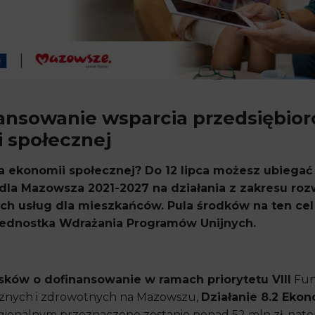
ansowanie wsparcia przedsiębiorc
 społecznej
a ekonomii społecznej? Do 12 lipca możesz ubiegać
la Mazowsza 2021-2027 na działania z zakresu roz
h usług dla mieszkańców. Pula środków na ten cel 
ednostka Wdrażania Programów Unijnych.
sków o dofinansowanie w ramach priorytetu VIII
Fun
ecznych i zdrowotnych na Mazowszu,
Działanie 8.2 Eko
ionalnym przeznaczone zostanie ponad 52 mln zł, natom