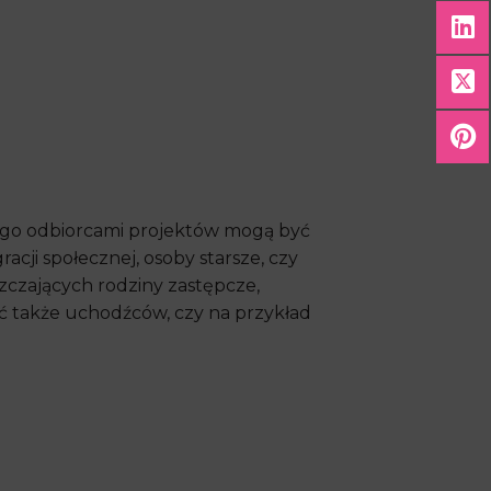
ego odbiorcami projektów mogą być
cji społecznej, osoby starsze, czy
zczających rodziny zastępcze,
 także uchodźców, czy na przykład