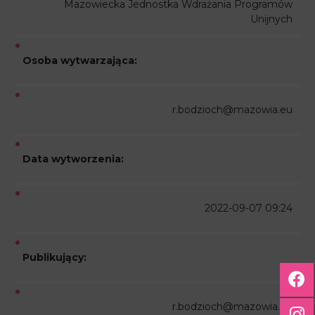
Mazowiecka Jednostka Wdrażania Programów
Unijnych
Osoba wytwarzająca:
r.bodzioch@mazowia.eu
Data wytworzenia:
2022-09-07 09:24
Publikujący:
r.bodzioch@mazowia.eu