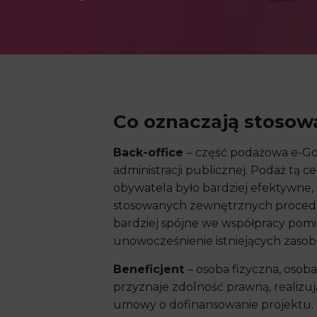
Co oznaczają stoso
Back-office
– część podażowa e-Gov
administracji publicznej. Podaż tą
obywatela było bardziej efektywne,
stosowanych zewnętrznych procedur a
bardziej spójne we współpracy pomię
unowocześnienie istniejących zaso
Beneficjent
– osoba fizyczna, osob
przyznaje zdolność prawną, realizu
umowy o dofinansowanie projektu.