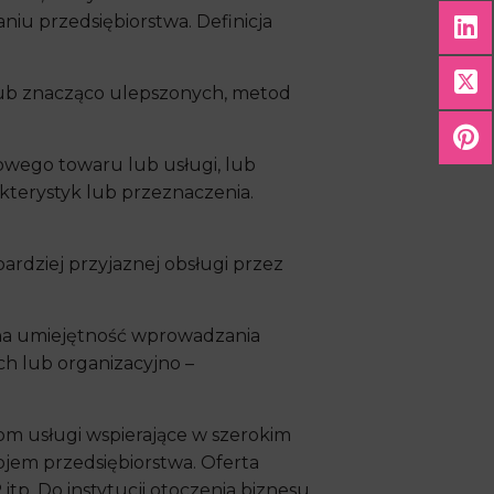
iu przedsiębiorstwa. Definicja
lub znacząco ulepszonych, metod
wego towaru lub usługi, lub
kterystyk lub przeznaczenia.
dziej przyjaznej obsługi przez
czna umiejętność wprowadzania
 lub organizacyjno –
rcom usługi wspierające w szerokim
jem przedsiębiorstwa. Oferta
itp. Do instytucji otoczenia biznesu