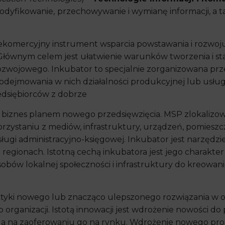
odyfikowanie,
przechowywanie i wymianę informacji, a 
iekomercyjny instrument wsparcia powstawania i rozwoj
 Głównym celem jest ułatwienie warunków tworzenia i 
zwojowego. Inkubator to specjalnie zorganizowana prze
dejmowania w nich działalności produkcyjnej lub usł
edsiębiorców z dobrze
iznes planem nowego przedsięwzięcia. MSP zlokalizo
rzystaniu z mediów, infrastruktury, urządzeń, pomieszcze
sługi administracyjno-księgowej. Inkubator jest narzęd
regionach. Istotną cechą inkubatora jest jego charakter 
ów lokalnej społeczności i infrastruktury do kreowania
tyki nowego lub znacząco ulepszonego rozwiązania w o
b organizacji. Istotą innowacji jest wdrożenie nowości d
ega na zaoferowaniu go na rynku. Wdrożenie nowego pr