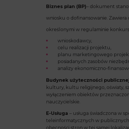
Biznes plan (BP)
– dokument stanow
wniosku o dofinansowanie. Zawiera
określonymi w regulaminie konkurs
wnioskodawcy,
celu realizacji projektu,
planu marketingowego projek
posiadanych zasobów niezbędny
analizy ekonomiczno-finansowe
Budynek użyteczności publiczne
kultury, kultu religijnego, oświaty, 
wyłączeniem obiektów przeznaczonyc
nauczycielskie.
E-Usługa
– usługa świadczona w s
teleinformatycznych w publicznych 
obecności stron w tej samej lokalizacj