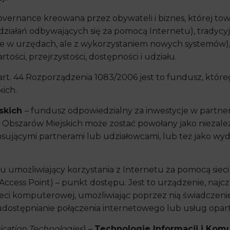
vernance kreowana przez obywateli i biznes, której tow
ziałań odbywających się za pomocą Internetu), tradyc
ne w urzędach, ale z wykorzystaniem nowych systemów), a
tości, przejrzystości, dostępności i udziału.
 art. 44 Rozporządzenia 1083/2006 jest to fundusz, któr
ich.
skich
– fundusz odpowiedzialny za inwestycje w partner
u Obszarów Miejskich może zostać powołany jako niezal
ującymi partnerami lub udziałowcami, lub też jako wyd
u umożliwiający korzystania z Internetu za pomocą si
ccess Point) – punkt dostępu. Jest to urządzenie, najczę
ci komputerowej, umożliwiając poprzez nią świadczenie
 udostępnianie połączenia internetowego lub usług opart
cation Technologies
) –
Technologie Informacji i Komu