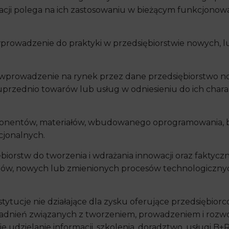
ji polega na ich zastosowaniu w bieżącym funkcjonowan
prowadzenie do praktyki w przedsiębiorstwie nowych, 
 wprowadzenie na rynek przez dane przedsiębiorstwo no
przednio towarów lub usług w odniesieniu do ich chara
onentów, materiałów, wbudowanego oprogramowania, bar
cjonalnych.
ębiorstw do tworzenia i wdrażania innowacji oraz fakty
w, nowych lub zmienionych procesów technologicznych
nstytucje nie działające dla zysku oferujące przedsiębio
adnień związanych z tworzeniem, prowadzeniem i rozwo
e udzielanie informacji, szkolenia, doradztwo, usługi B+R 