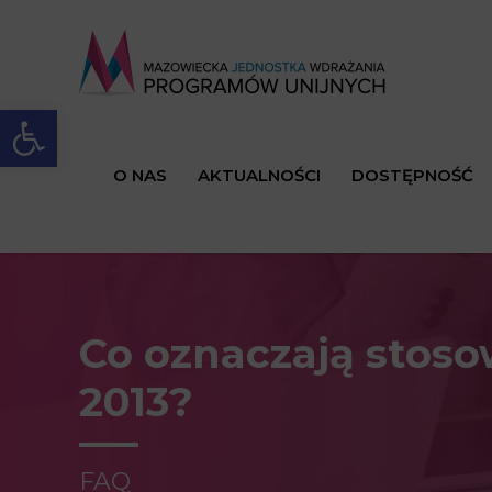
Open toolbar
O NAS
AKTUALNOŚCI
DOSTĘPNOŚĆ
Co oznaczają stos
2013?
FAQ