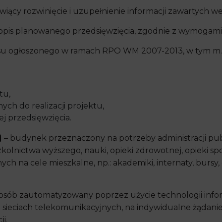
iący rozwinięcie i uzupełnienie informacji zawartych w
 opis planowanego przedsięwzięcia, zgodnie z wymogami
u ogłoszonego w ramach RPO WM 2007-2013, w tym m.in
tu,
ch do realizacji projektu,
j przedsięwzięcia.
j
– budynek przeznaczony na potrzeby administracji publ
szkolnictwa wyższego, nauki, opieki zdrowotnej, opieki spo
h na cele mieszkalne, np.: akademiki, internaty, burs
posób zautomatyzowany poprzez użycie technologii inf
sieciach telekomunikacyjnych, na indywidualne żądanie
i.