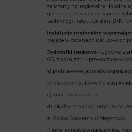
zaliczamy np. regionalne i lokalne a
gospodarcze, samorządy przedsiębior
technologii, instytucje sfery B+R, 
Instytucje regionalne wspierają
mające w zadaniach statutowych pr
Jednostki naukowe
– zgodnie z ar
615, z późn. zm.) – prowadzące w s
a) podstawowe jednostki organizacy
b) placówki naukowe Polskiej Akad
c) instytuty badawcze,
d) międzynarodowe instytuty nauk
e) Polską Akademię Umiejętności,
f) inne jednostki organizacyjne, nie