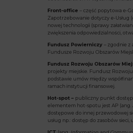
Front-office
– część popytowa e-Go
Zapotrzebowanie dotyczy e-Usług (d
nowej technologii (sprawy załatwia
zwiększenia odpowiedzialności, otwar
Fundusz Powierniczy
– zgodnie z
Fundusze Rozwoju Obszarów Miejsk
Fundusz Rozwoju Obszarów Miej
projekty miejskie. Fundusz Rozwoj
podstawie umów między współfinans
ramach instytucji finansowej.
Hot-spot –
publiczny punkt dostęp
elementem hot-spotu jest AP (ang. A
dostępowe do innej przewodowej sie
usług np.: dostęp do zasobów sieci,
ICT
(ang.
Information and Communi