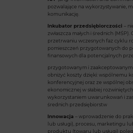
pozwalające na wykorzystywanie, m
komunikację.
Inkubator przedsiębiorczości
– n
zwłaszcza małych i średnich (MŚP).
przetrwaniu wczesnych faz cyklu ro
pomieszczeń przygotowanych do po
finansowych dla potencjalnych prz
przygotowanym i zaakceptowanym b
obniżyć koszty dzięki: wspólnemu ko
konferencyjnej oraz ze wspólnej ob
ekonomicznej w słabiej rozwiniętych 
wykorzystaniem uwarunkowań i zasob
średnich przedsiębiorstw
Innowacja
– wprowadzenie do prak
lub usługi), procesu, marketingu lu
produktu (towaru lub usługi) pol