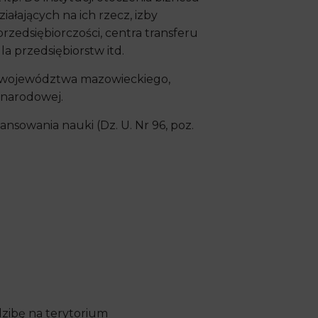
iałających na ich rzecz, izby
rzedsiębiorczości, centra transferu
a przedsiębiorstw itd.
ie województwa mazowieckiego,
ynarodowej.
nansowania nauki (Dz. U. Nr 96, poz.
edzibę na terytorium