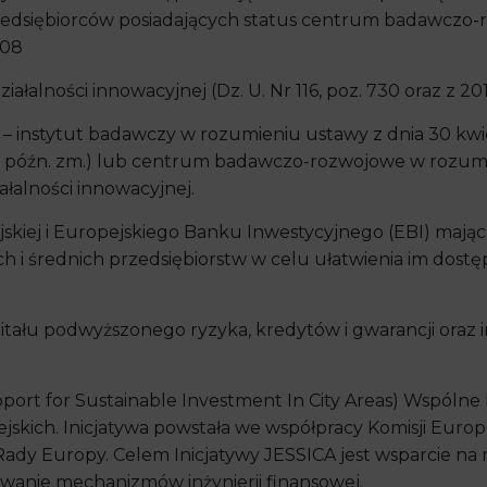
przedsiębiorców posiadających status centrum badawcz
008
ałalności innowacyjnej (Dz. U. Nr 116, poz. 730 oraz z 2010
a
– instytut badawczy w rozumieniu ustawy z dnia 30 kwie
, z późn. zm.) lub centrum badawczo-rozwojowe w rozumi
ałalności innowacyjnej.
ejskiej i Europejskiego Banku Inwestycyjnego (EBI) mają
ch i średnich przedsiębiorstw w celu ułatwienia im dost
itału podwyższonego ryzyka, kredytów i gwarancji oraz
pport for Sustainable Investment In City Areas) Wspólne
jskich. Inicjatywa powstała we współpracy Komisji Euro
ady Europy. Celem Inicjatywy JESSICA jest wsparcie n
wanie mechanizmów inżynierii finansowej.