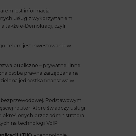
arem jest informacja.
yjnych usług z wykorzystaniem
 także e-Demokracji, czyli
ego celem jest inwestowanie w
stwa publiczno – prywatne i inne
eżna osoba prawna zarządzana na
zielona jednostka finansowa w
eci bezprzewodowej. Podstawowym
ściej router, które świadczy usługi
 określonych przez administratora
ych na technologii VoIP.
nikacji (TIK)
– technologie