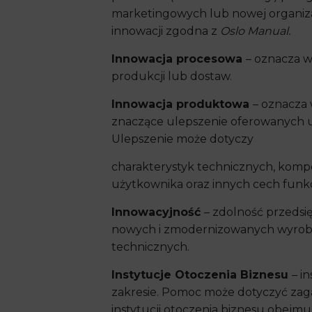
marketingowych lub nowej organizac
innowacji zgodna z
Oslo Manual.
Innowacja procesowa
– oznacza w
produkcji lub dostaw.
Innowacja produktowa
– oznacza
znaczące ulepszenie oferowanych u
Ulepszenie może dotyczy
charakterystyk technicznych, komp
użytkownika oraz innych cech funk
Innowacyjność
– zdolność przedsi
nowych i zmodernizowanych wyrobó
technicznych.
Instytucje Otoczenia Biznesu
– i
zakresie. Pomoc może dotyczyć zag
instytucji otoczenia biznesu obejmuj