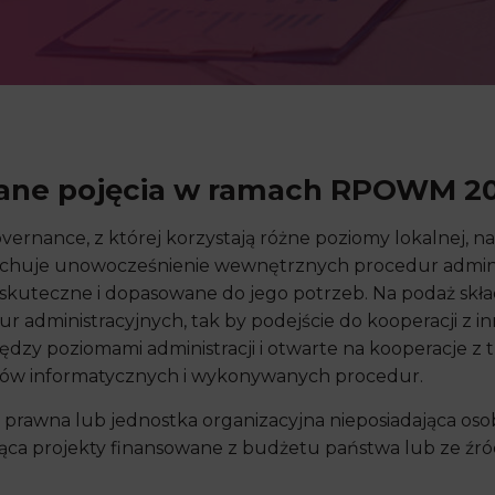
wane pojęcia w ramach RPOWM 20
ernance, z której korzystają różne poziomy lokalnej, 
 cechuje unowocześnienie wewnętrznych procedur adminis
 skuteczne i dopasowane do jego potrzeb. Na podaż skł
dministracyjnych, tak by podejście do kooperacji z inn
dzy poziomami administracji i otwarte na kooperacje z t
bów informatycznych i wykonywanych procedur.
a prawna lub jednostka organizacyjna nieposiadająca os
jąca projekty finansowane z budżetu państwa lub ze źr