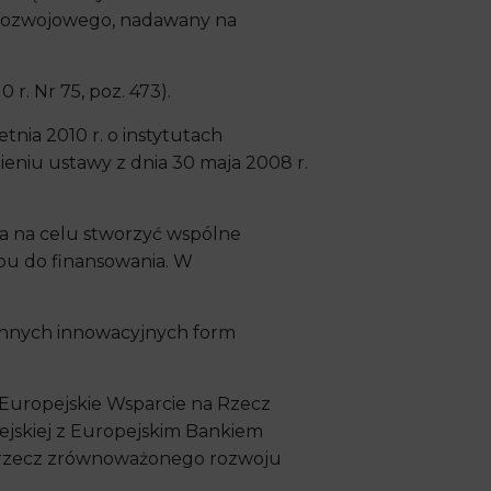
o-rozwojowego, nadawany na
 r. Nr 75, poz. 473).
tnia 2010 r. o instytutach
eniu ustawy z dnia 30 maja 2008 r.
ca na celu stworzyć wspólne
ępu do finansowania. W
 innych innowacyjnych form
 Europejskie Wsparcie na Rzecz
pejskiej z Europejskim Bankiem
a rzecz zrównoważonego rozwoju