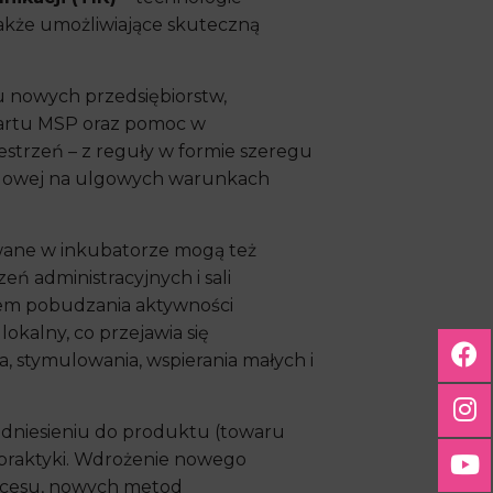
także umożliwiające skuteczną
u nowych przedsiębiorstw,
startu MSP oraz pomoc w
strzeń – z reguły w formie szeregu
ugowej na ulgowych warunkach
wane w inkubatorze mogą też
ń administracyjnych i sali
ziem pobudzania aktywności
lokalny, co przejawia się
, stymulowania, wspierania małych i
dniesieniu do produktu (towaru
o praktyki. Wdrożenie nowego
ocesu, nowych metod