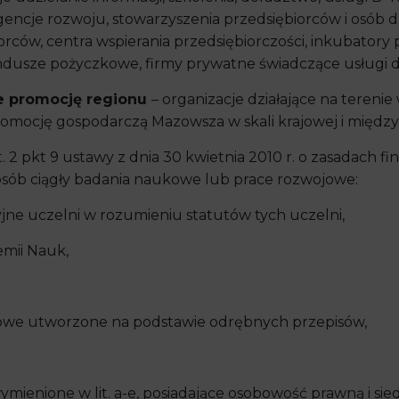
gencje rozwoju, stowarzyszenia przedsiębiorców i osób dz
ców, centra wspierania przedsiębiorczości, inkubatory p
fundusze pożyczkowe, firmy prywatne świadczące usługi dl
ce promocję regionu
– organizacje działające na teren
omocję gospodarczą Mazowsza w skali krajowej i międz
t. 2 pkt 9 ustawy z dnia 30 kwietnia 2010 r. o zasadach fi
posób ciągły badania naukowe lub prace rozwojowe:
jne uczelni w rozumieniu statutów tych uczelni,
emii Nauk,
owe utworzone na podstawie odrębnych przepisów,
wymienione w lit. a-e, posiadające osobowość prawną i si