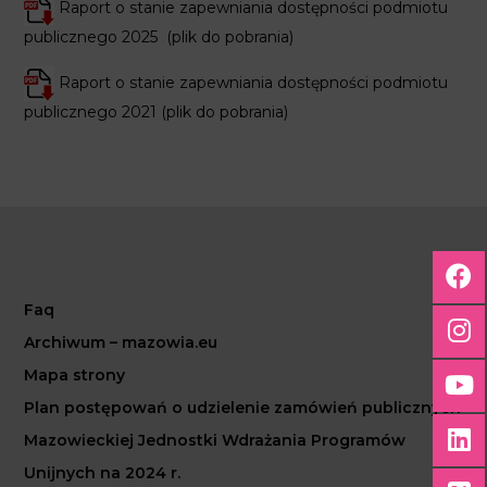
Raport o stanie zapewniania dostępności podmiotu
publicznego 2025
(plik do pobrania)
Raport o stanie zapewniania dostępności podmiotu
publicznego 2021 (plik do pobrania)
Faq
Archiwum – mazowia.eu
Mapa strony
Plan postępowań o udzielenie zamówień publicznych
Mazowieckiej Jednostki Wdrażania Programów
Unijnych na 2024 r.