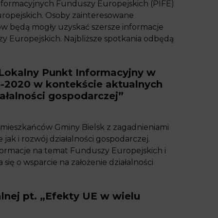
Informacyjnych Funduszy Europejskich (PIFE)
uropejskich. Osoby zainteresowane
ów będą mogły uzyskać szersze informacje
zy Europejskich. Najbliższe spotkania odbędą
Lokalny Punkt Informacyjny w
14-2020 w kontekście aktualnych
iałalności gospodarczej”
 mieszkańców Gminy Bielsk z zagadnieniami
jak i rozwój działalności gospodarczej.
nformacje na temat Funduszy Europejskich i
ię o wsparcie na założenie działalności
lnej pt. „Efekty UE w wielu