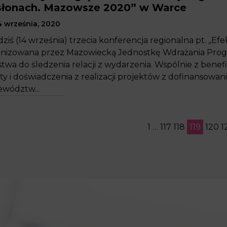
słonach. Mazowsze 2020” w Warce
 września, 2020
dziś (14 września) trzecia konferencja regionalna pt. „
nizowana przez Mazowiecką Jednostkę Wdrażania Prog
twa do śledzenia relacji z wydarzenia. Wspólnie z ben
ty i doświadczenia z realizacji projektów z dofinanso
wództw...
1
…
117
118
119
120
1