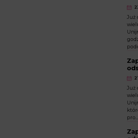
2
Już 
wiel
Unij
godz
podc
Zap
od
21
Już 
wiel
Unij
któr
pro..
Zap