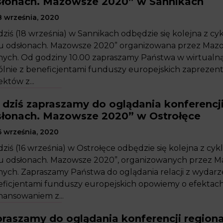
słonach. Mazowsze 2020” w Sannikach
 września, 2020
dziś (18 września) w Sannikach odbędzie się kolejna z cy
u odsłonach. Mazowsze 2020” organizowana przez Maz
nych. Od godziny 10.00 zapraszamy Państwa w wirtualną
lnie z beneficjentami funduszy europejskich zaprezentu
ektów z...
 dziś zapraszamy do oglądania konferencji
łonach. Mazowsze 2020” w Ostrołęce
 września, 2020
dziś (16 września) w Ostrołęce odbędzie się kolejna z cy
u odsłonach. Mazowsze 2020”, organizowanych przez 
nych. Zapraszamy Państwa do oglądania relacji z wydarz
ficjentami funduszy europejskich opowiemy o efektach i
nansowaniem z...
raszamy do oglądania konferencji regiona