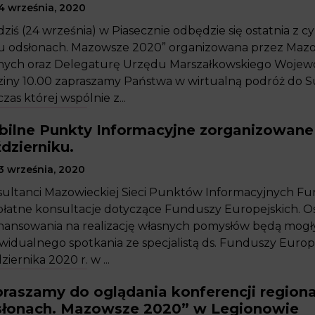
4 września, 2020
dziś (24 września) w Piasecznie odbędzie się ostatnia z c
u odsłonach. Mazowsze 2020” organizowana przez Maz
nych oraz Delegaturę Urzędu Marszałkowskiego Wojew
iny 10.00 zapraszamy Państwa w wirtualną podróż do 
zas której wspólnie z...
bilne Punkty Informacyjne zorganizowa
dzierniku.
3 września, 2020
ultanci Mazowieckiej Sieci Punktów Informacyjnych Fun
łatne konsultacje dotyczące Funduszy Europejskich. 
nansowania na realizację własnych pomysłów będą mogły
widualnego spotkania ze specjalistą ds. Funduszy Europe
ziernika 2020 r. w ...
raszamy do oglądania konferencji regiona
słonach. Mazowsze 2020” w Legionowie