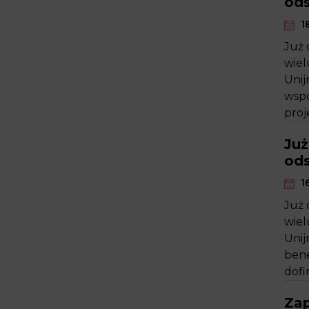
od
18
Już 
wiel
Unij
wspó
proj
Już
ods
16
Już 
wiel
Unij
bene
dofi
Zap