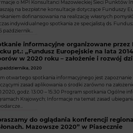
rmacje o MPI Konsultanci Mazowieckiej Sieci Punktów 
aszają na bezpłatne konsultacje dotyczące Funduszy E
skaniem dofinansowania na realizację własnych pomysł
zas indywidualnego spotkania ze specjalistą ds. Fundus
16 październik...
tkanie informacyjne organizowane przez 
cku pt.: „Fundusz Europejskie na lata 20
orów w 2020 roku – założenie i rozwój dz
października, 2020
m otwartego spotkania informacyjnego jest zapoznanie
czącymi zasad aplikowania o środki zarówno na założenie 
0.2020, godz. 13:00 – 15:30 Program spotkania Ogólne i
ramach Krajowych; Informacje na temat zasad ubiegania s
odarcze...
raszamy do oglądania konferencji regiona
łonach. Mazowsze 2020” w Piasecznie