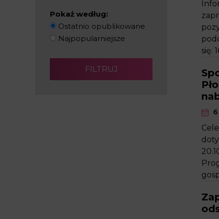
Info
Pokaż według:
zapr
Ostatnio opublikowane
pozy
Najpopularniejsze
podc
się: 
Spo
Pło
nab
6 
Cele
doty
20.1
Prog
gosp
Zap
ods