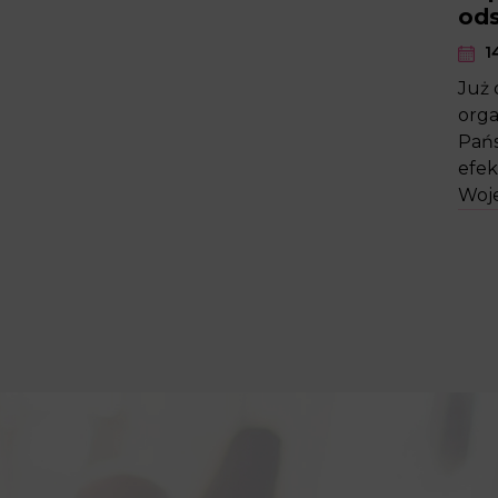
od
14
Już 
orga
Pańs
efek
Woje