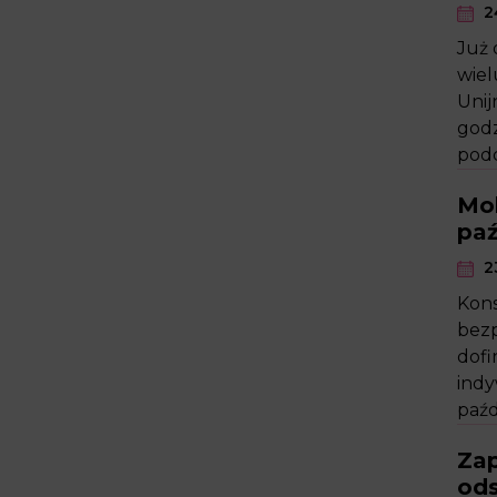
2
Już 
wiel
Unij
godz
podc
Mo
paź
2
Kons
bezp
dofi
indy
paźd
Zap
od