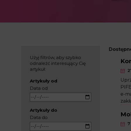
Dostępne
Użyj filtrów, aby szybko
Kon
odnaleźć interesujący Cię
artykuł:
27
Uprz
Artykuły od
PIFE
Data od
e-ma
zakł
Artykuły do
Mob
Data do
7 