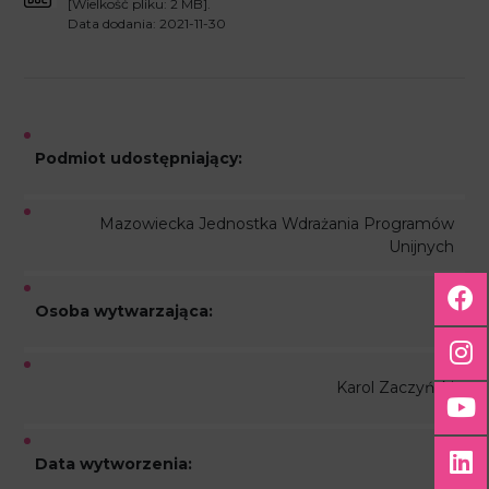
[Wielkość pliku: 2 MB].
Data dodania: 2021-11-30
Podmiot udostępniający:
Mazowiecka Jednostka Wdrażania Programów
Unijnych
Osoba wytwarzająca:
Karol Zaczyński
Data wytworzenia: